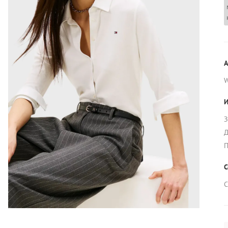
А
И
З
Д
П
С
С