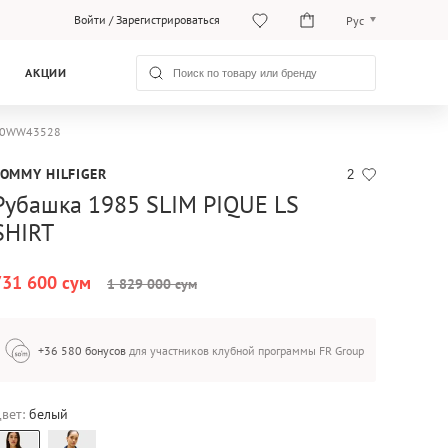
Войти
/
Зарегистрироваться
Рус
O‘zb
АКЦИИ
Рус
 WW0WW43528
TOMMY HILFIGER
2
Рубашка 1985 SLIM PIQUE LS
SHIRT
731 600 сум
1 829 000 сум
+36 580 бонусов
для участников клубной программы FR Group
вет:
белый