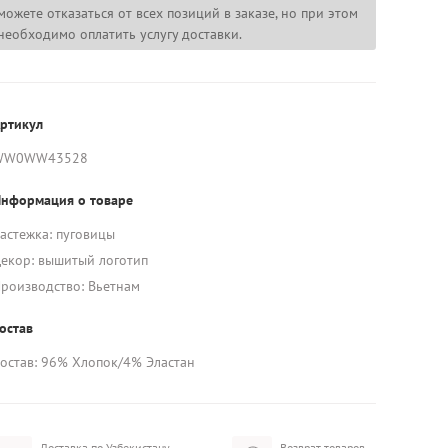
можете отказаться от всех позиций в заказе, но при этом
необходимо оплатить услугу доставки.
ртикул
WW0WW43528
нформация о товаре
астежка: пуговицы
екор: вышитый логотип
роизводство: Вьетнам
остав
остав: 96% Хлопок/4% Эластан
Доставка по Узбекистану
Возврат товаров