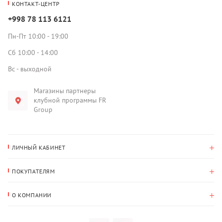
КОНТАКТ-ЦЕНТР
+998 78 113 6121
Пн-Пт 10:00 - 19:00
Сб 10:00 - 14:00
Вс - выходной
Магазины партнеры
клубной программы FR
Group
ЛИЧНЫЙ КАБИНЕТ
История покупок
ПОКУПАТЕЛЯМ
Мои данные
Оплата и доставка
Адрес для доставки
О КОМПАНИИ
Возврат
О нас
Избранное
Вопросы и ответы