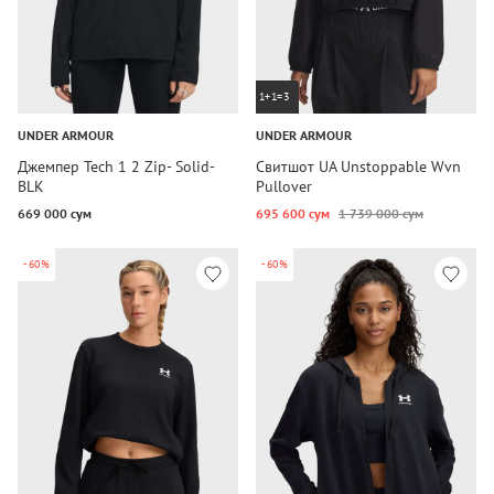
1+1=3
UNDER ARMOUR
UNDER ARMOUR
Джемпер Tech 1 2 Zip- Solid-
Свитшот UA Unstoppable Wvn
BLK
Pullover
669 000 сум
695 600 сум
1 739 000 сум
-60%
-60%