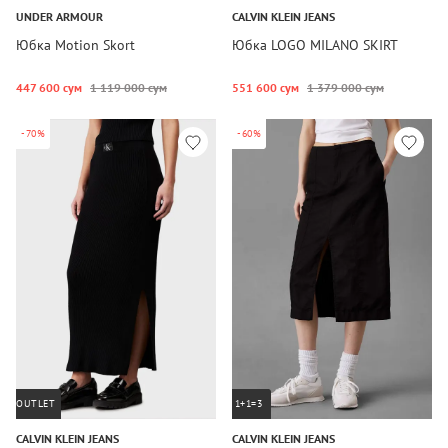
UNDER ARMOUR
CALVIN KLEIN JEANS
Юбка Motion Skort
Юбка LOGO MILANO SKIRT
447 600 сум
1 119 000 сум
551 600 сум
1 379 000 сум
-70%
-60%
OUTLET
1+1=3
CALVIN KLEIN JEANS
CALVIN KLEIN JEANS