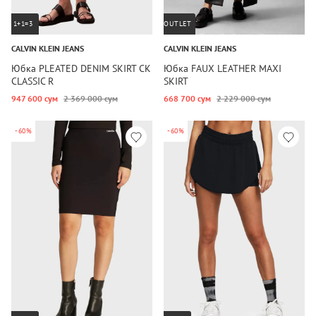
1+1=3
OUTLET
CALVIN KLEIN JEANS
CALVIN KLEIN JEANS
Юбка PLEATED DENIM SKIRT CK
Юбка FAUX LEATHER MAXI
CLASSIC R
SKIRT
947 600 сум
2 369 000 сум
668 700 сум
2 229 000 сум
-60%
-60%