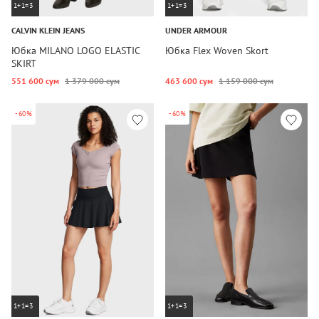
1+1=3
1+1=3
CALVIN KLEIN JEANS
UNDER ARMOUR
Юбка MILANO LOGO ELASTIC
Юбка Flex Woven Skort
SKIRT
551 600 сум
1 379 000 сум
463 600 сум
1 159 000 сум
-60%
-60%
1+1=3
1+1=3