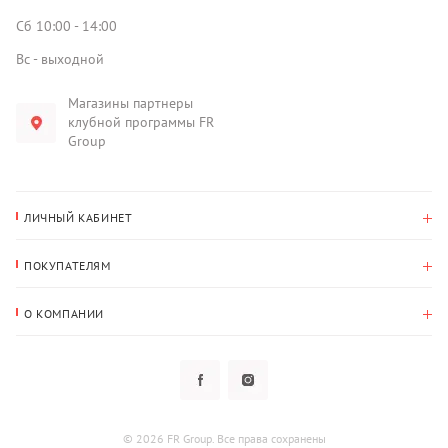
Сб 10:00 - 14:00
Вс - выходной
Магазины партнеры
клубной программы FR
Group
ЛИЧНЫЙ КАБИНЕТ
История покупок
ПОКУПАТЕЛЯМ
Мои данные
Оплата и доставка
Адрес для доставки
О КОМПАНИИ
Возврат
О нас
Избранное
Вопросы и ответы
Политика конфиденциальности
Клубная программа
Клубная программа
Новости
Рассылки
Гарантия
© 2026 FR Group. Все права сохранены
Пользовательское соглашение