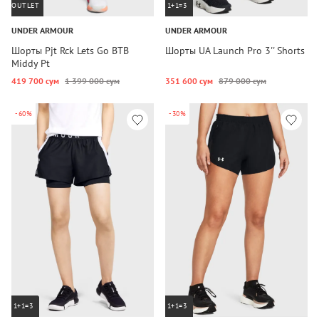
OUTLET
1+1=3
UNDER ARMOUR
UNDER ARMOUR
Шорты Pjt Rck Lets Go BTB
Шорты UA Launch Pro 3'' Shorts
Middy Pt
419 700 сум
1 399 000 сум
351 600 сум
879 000 сум
-60%
-30%
1+1=3
1+1=3