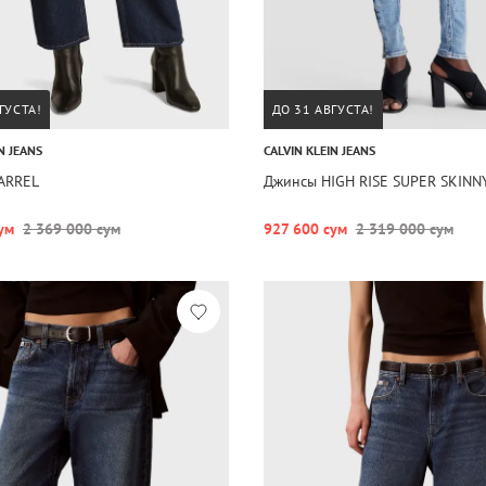
ГУСТА!
ДО 31 АВГУСТА!
N JEANS
CALVIN KLEIN JEANS
ARREL
Джинсы HIGH RISE SUPER SKINNY
ум
2 369 000 сум
927 600 сум
2 319 000 сум