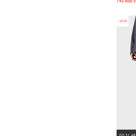
791 600 с
-60%
ДО 31 АВ