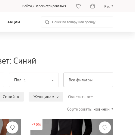
Войти
/
Зарегистрироваться
Рус
O‘zb
АКЦИИ
Рус
вет: Синий
Пол
Все фильтры
1
Синий
Женщинам
Очистить все
Сортировать:
новинки
-70%