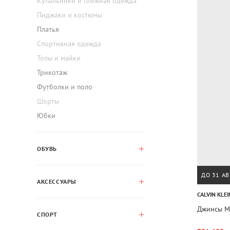
Купальники и пляжная одежда
Пиджаки и костюмы
Платья
Спортивная одежда
Топы и майки
Трикотаж
Футболки и поло
Шорты
Юбки
ОБУВЬ
ДО 31 АВ
АКСЕССУАРЫ
CALVIN KLEI
Джинсы M
СПОРТ