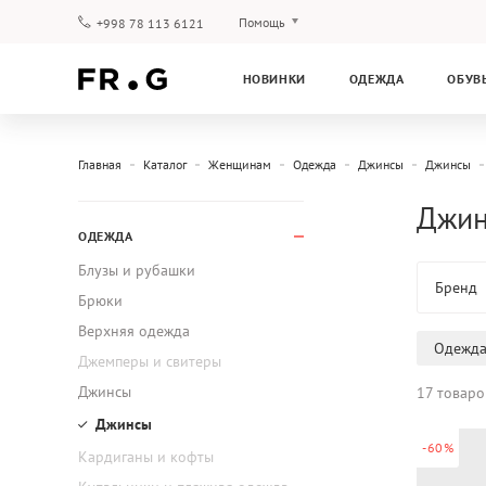
Помощь
+998 78 113 6121
Оплата и доставка
НОВИНКИ
ОДЕЖДА
ОБУВ
Вопросы и ответы
Клубная программа
Гарантия
Главная
Каталог
Женщинам
Одежда
Джинсы
Джинсы
Джин
ОДЕЖДА
Блузы и рубашки
Бренд
Брюки
Верхняя одежда
Одежд
Джемперы и свитеры
Джинсы
17 товаро
Джинсы
-60%
Кардиганы и кофты