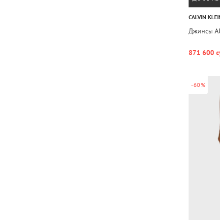
CALVIN KLEI
Джинсы A
871 600 с
-60%