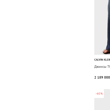
CALVIN KLEI
Джинсы T
2 189 000
-60%