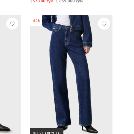
557 700 сум
1 859 000 сум
-60%
ДО 31 АВГУСТА!