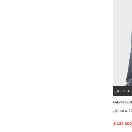
ДО 31 АВ
CALVIN KLEI
Джинсы L
1 187 600