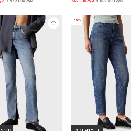
ум
1 979 000 сум
743 600 сум
1 859 000 сум
-60%
ГУСТА!
ДО 31 АВГУСТА!