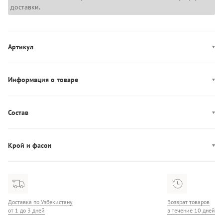
доставки.
Артикул
DW0DW19772
Информация о товаре
Цвет: синий
Застежка: пуговица, молния
Состав
Декор: патч-лого, потертости
Состав: 99% Хлопок/1% Эластан
Производство: Тунис
Крой и фасон
Карманы: пять карманов
Фасон: Straight
Доставка по Узбекистану
Возврат товаров
от 1 до 3 дней
в течение 10 дней