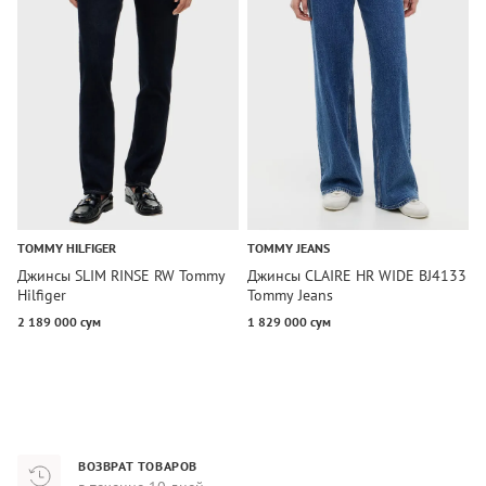
TOMMY HILFIGER
TOMMY JEANS
T
Джинсы SLIM RINSE RW Tommy
Джинсы CLAIRE HR WIDE BJ4133
Д
Hilfiger
Tommy Jeans
R
2 189 000 сум
1 829 000 сум
2
ВОЗВРАТ ТОВАРОВ