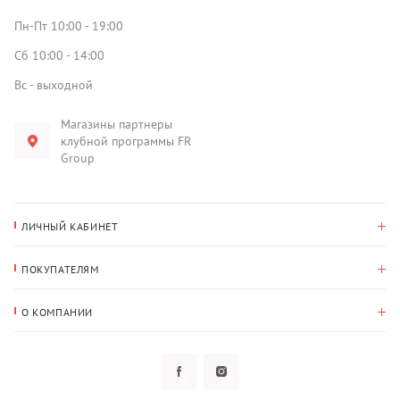
Пн-Пт 10:00 - 19:00
Сб 10:00 - 14:00
Вс - выходной
Магазины партнеры
клубной программы FR
Group
ЛИЧНЫЙ КАБИНЕТ
История покупок
ПОКУПАТЕЛЯМ
Мои данные
Оплата и доставка
Адрес для доставки
О КОМПАНИИ
Возврат
О нас
Избранное
Вопросы и ответы
Политика конфиденциальности
Клубная программа
Клубная программа
Новости