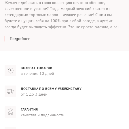
Желаете добавить в свою коллекцию нечто особенное,
качественное и уютное? Тогда модный женский свитер от
легендарных торговых марок – лучшее решение! С ним вы
будете ощущать себя на 100% при любой погоде, а аутфит
всегда будет выглядеть эффектно. Это не просто одежда, а ваш
залог настроения и удобства на весь день!
Подробнее
Какие фирмы ждут на сайте?
В онлайн-магазине FR Group с доставкой по всей территории
Узбекистана представлены известные бренды, точно знакомые и
ВОЗВРАТ ТОВАРОВ
вам. Calvin Klein Jeans и Tommy Hilfiger представляют миру
в течение 10 дней
собственный современный взгляд на повседневную элегантность
и моду. Их дизайнерские решения и заботливый подход к
созданию товаров никого не оставляют равнодушным.
ДОСТАВКА ПО ВСЕМУ УЗБЕКИСТАНУ
от 1 до 3 дней
Выбирая продукцию этих фирм, вы получаете изделия, которые с
легкостью дополнят лук и обеспечат ощущение комфорта с утра
до вечера!
ГАРАНТИЯ
качества и подлинности
Основные аспекты создания