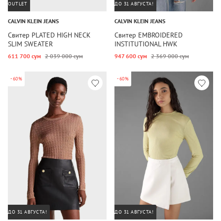
OUTLET
ДО 31 АВГУСТА!
CALVIN KLEIN JEANS
CALVIN KLEIN JEANS
Свитер PLATED HIGH NECK
Свитер EMBROIDERED
SLIM SWEATER
INSTITUTIONAL HWK
611 700 сум
2 039 000 сум
947 600 сум
2 369 000 сум
-60%
-60%
ДО 31 АВГУСТА!
ДО 31 АВГУСТА!