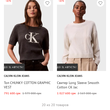
-60%
-60%
ДО 31 АВГУСТА!
ДО 31 АВГУСТА!
CALVIN KLEIN JEANS
CALVIN KLEIN JEANS
Топ CHUNKY COTTON GRAPHIC
Свитер Long Sleeve Smooth
VEST
Cotton CK Jac
791 600 сум
1 979 000 сум
1 027 600 сум
2 569 000 сум
20 из 20 товаров