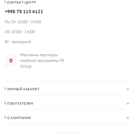
КОНТАКТ-ЦЕНТР
+998 78 113 6121
Пн-Пт 10:00 - 19:00
Сб 10:00 - 14:00
Вс - выходной
Магазины партнеры
клубной программы FR
Group
ЛИЧНЫЙ КАБИНЕТ
История покупок
ПОКУПАТЕЛЯМ
Мои данные
Оплата и доставка
Адрес для доставки
О КОМПАНИИ
Возврат
О нас
Избранное
Вопросы и ответы