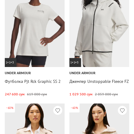
1+1=3
1+1=3
UNDER ARMOUR
UNDER ARMOUR
Футболка Pjt Rck Graphic SS 2
Джемпер Unstoppable Fleece FZ
247 600 сум
619 000 сум
1 029 500 сум
2 059 000 сум
-60%
-60%