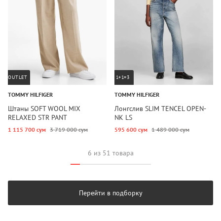
OUTLET
1+1=3
TOMMY HILFIGER
TOMMY HILFIGER
Штаны SOFT WOOL MIX
Лонгслив SLIM TENCEL OPEN-
RELAXED STR PANT
NK LS
1 115 700 сум
3 719 000 сум
595 600 сум
1 489 000 сум
6 из 51 товара
Перейти в подборку