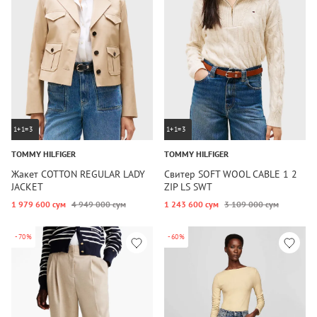
1+1=3
1+1=3
TOMMY HILFIGER
TOMMY HILFIGER
Жакет COTTON REGULAR LADY
Свитер SOFT WOOL CABLE 1 2
JACKET
ZIP LS SWT
1 979 600 сум
4 949 000 сум
1 243 600 сум
3 109 000 сум
-70%
-60%