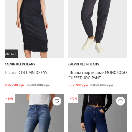
OUTLET
CALVIN KLEIN JEANS
CALVIN KLEIN JEANS
Платье COLUMN DRESS
Штаны спортивные MONOLOGO
CUFFED JOG PANT
836 700 сум
2 789 000 сум
557 700 сум
1 859 000 сум
-60%
-70%