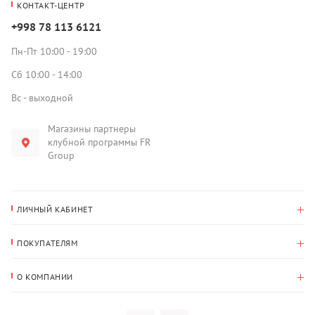
КОНТАКТ-ЦЕНТР
+998 78 113 6121
Пн-Пт 10:00 - 19:00
Сб 10:00 - 14:00
Вс - выходной
Магазины партнеры
клубной программы FR
Group
ЛИЧНЫЙ КАБИНЕТ
История покупок
ПОКУПАТЕЛЯМ
Мои данные
Оплата и доставка
Адрес для доставки
О КОМПАНИИ
Возврат
О нас
Избранное
Вопросы и ответы