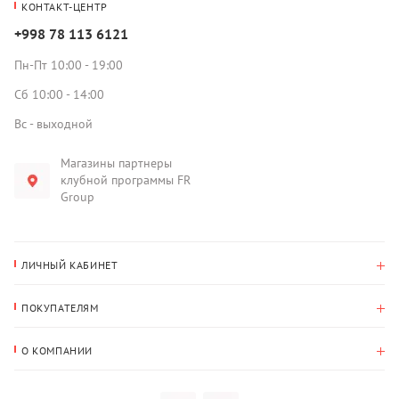
КОНТАКТ-ЦЕНТР
+998 78 113 6121
Пн-Пт 10:00 - 19:00
Сб 10:00 - 14:00
Вс - выходной
Магазины партнеры
клубной программы FR
Group
ЛИЧНЫЙ КАБИНЕТ
История покупок
ПОКУПАТЕЛЯМ
Мои данные
Оплата и доставка
Адрес для доставки
О КОМПАНИИ
Возврат
О нас
Избранное
Вопросы и ответы