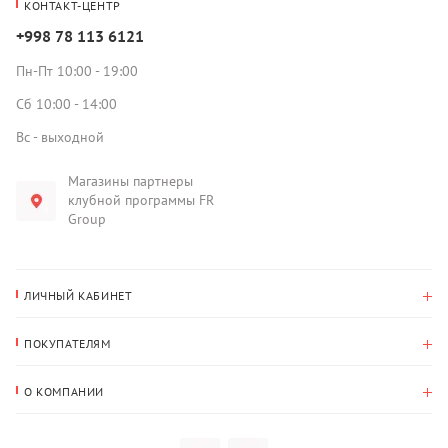
КОНТАКТ-ЦЕНТР
+998 78 113 6121
Пн-Пт 10:00 - 19:00
Сб 10:00 - 14:00
Вс - выходной
Магазины партнеры
клубной программы FR
Group
ЛИЧНЫЙ КАБИНЕТ
История покупок
ПОКУПАТЕЛЯМ
Мои данные
Оплата и доставка
Адрес для доставки
О КОМПАНИИ
Возврат
О нас
Избранное
Вопросы и ответы