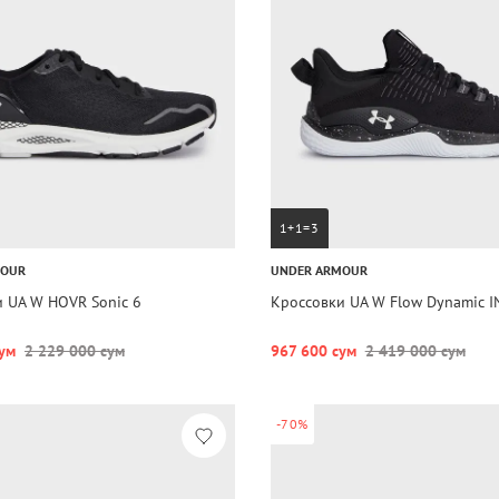
1+1=3
MOUR
UNDER ARMOUR
 UA W HOVR Sonic 6
Кроссовки UA W Flow Dynamic 
ум
2 229 000 сум
967 600 сум
2 419 000 сум
-70%