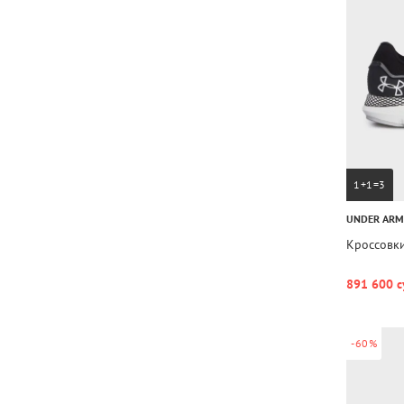
1+1=3
UNDER AR
Кроссовки
891 600 с
-60%