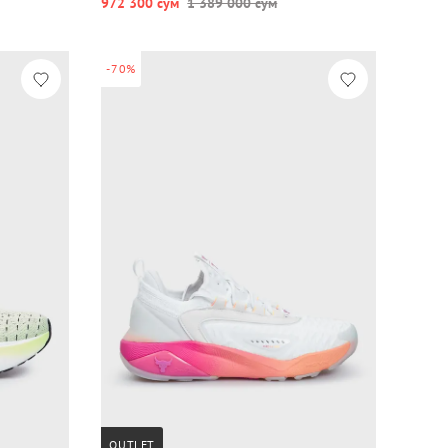
972 300 сум
1 389 000 сум
-70%
OUTLET