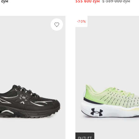
 сум
555 600 сум
1 389 000 сум
-70%
OUTLET