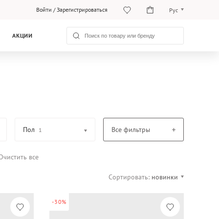
Войти
/
Зарегистрироваться
Рус
O‘zb
АКЦИИ
Рус
Пол
Все фильтры
1
Очистить все
Сортировать:
новинки
-30%