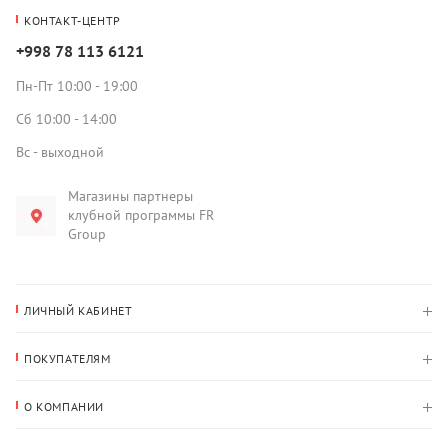
КОНТАКТ-ЦЕНТР
+998 78 113 6121
Пн-Пт 10:00 - 19:00
Сб 10:00 - 14:00
Вс - выходной
Магазины партнеры
клубной программы FR
Group
ЛИЧНЫЙ КАБИНЕТ
История покупок
ПОКУПАТЕЛЯМ
Мои данные
Оплата и доставка
Адрес для доставки
О КОМПАНИИ
Возврат
О нас
Избранное