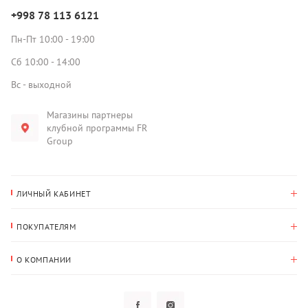
+998 78 113 6121
Пн-Пт 10:00 - 19:00
Сб 10:00 - 14:00
Вс - выходной
Магазины партнеры
клубной программы FR
Group
ЛИЧНЫЙ КАБИНЕТ
История покупок
ПОКУПАТЕЛЯМ
Мои данные
Оплата и доставка
Адрес для доставки
О КОМПАНИИ
Возврат
О нас
Избранное
Вопросы и ответы
Политика конфиденциальности
Клубная программа