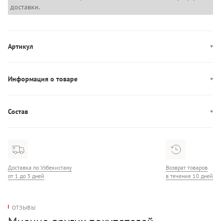
доставки.
Артикул
LV00N61034
Информация о товаре
Производство: Вьетнам
Состав
Состав: 85% Полиэстер/45% Эластан
Доставка по Узбекистану
Возврат товаров
от 1 до 3 дней
в течение 10 дней
ОТЗЫВЫ