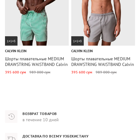
1+1=3
1+1=3
CALVIN KLEIN
CALVIN KLEIN
C
Шорты плавательные MEDIUM
Шорты плавательные MEDIUM
Ш
DRAWSTRING WAISTBAND Calvin
DRAWSTRING WAISTBAND Calvin
D
Klein
Klein
395 600 сум
989 000 сум
395 600 сум
989 000 сум
5
ВОЗВРАТ ТОВАРОВ
в течение 10 дней
ДОСТАВКА ПО ВСЕМУ УЗБЕКИСТАНУ