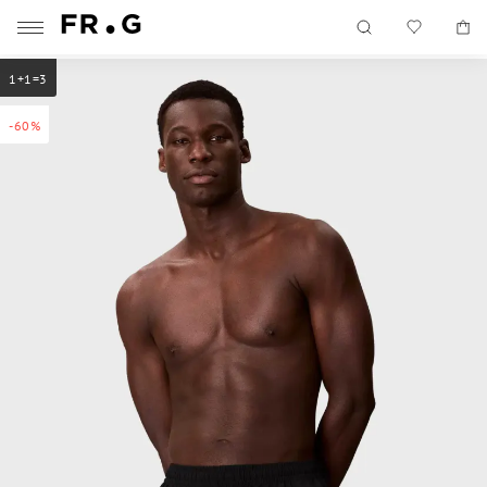
1+1=3
-60%