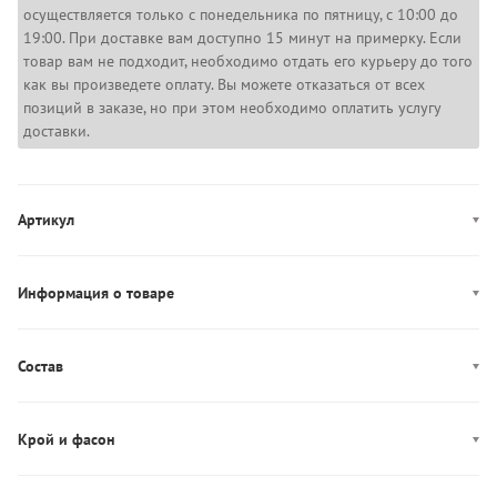
осуществляется только с понедельника по пятницу, с 10:00 до
19:00. При доставке вам доступно 15 минут на примерку. Если
товар вам не подходит, необходимо отдать его курьеру до того
как вы произведете оплату. Вы можете отказаться от всех
позиций в заказе, но при этом необходимо оплатить услугу
доставки.
Артикул
LV00N61045
Информация о товаре
Цвет: черный
Застежка: эластичный пояс, завязки
Состав
Декор: логотип
Состав: 100% полиэстер
Производство: Вьетнам
Крой и фасон
Карманы: три кармана
Фасон: прямой