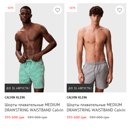
-60%
-60%
ДО 31 АВГУСТА!
ДО 31 АВГУСТА!
CALVIN KLEIN
CALVIN KLEIN
C
Шорты плавательные MEDIUM
Шорты плавательные MEDIUM
Ш
DRAWSTRING WAISTBAND Calvin
DRAWSTRING WAISTBAND Calvin
D
Klein
Klein
395 600 сум
989 000 сум
395 600 сум
989 000 сум
5