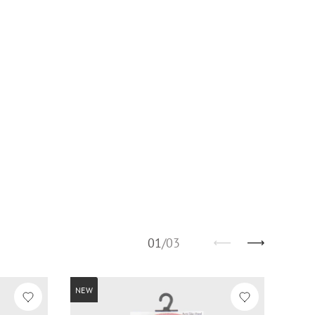
01
/
03
NEW
NEW