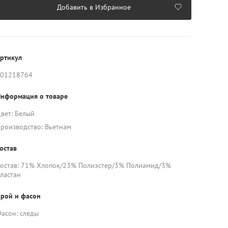
Добавить в Избранное
ртикул
01218764
нформация о товаре
вет: Белый
роизводство: Вьетнам
остав
остав: 71% Хлопок/23% Полиэстер/3% Полиамид/3%
ластан
рой и фасон
асон: следы