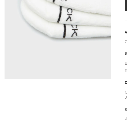
А
7
И
Ц
П
С
С
Э
К
Ф