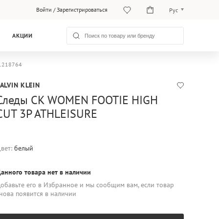
Войти
/
Зарегистрироваться
Рус
O‘zb
АКЦИИ
Рус
01218764
ALVIN KLEIN
Следы CK WOMEN FOOTIE HIGH
CUT 3P ATHLEISURE
вет:
белый
анного товара нет в наличии
обавьте его в Избранное и мы сообщим вам, если товар
нова появится в наличии