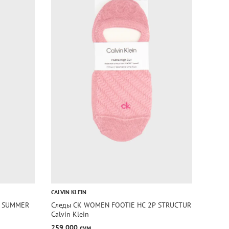
CALVIN KLEIN
CALVIN
P SUMMER
Следы CK WOMEN FOOTIE HC 2P STRUCTUR
Следы
Calvin Klein
Calvin
259 000 сум
259 0