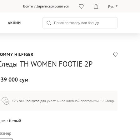
Войти
/
Зарегистрироваться
Рус
O‘zb
АКЦИИ
Рус
TOMMY HILFIGER
Следы TH WOMEN FOOTIE 2P
239 000 сум
+23 900 бонусов
для участников клубной программы FR Group
вет:
белый
азмер