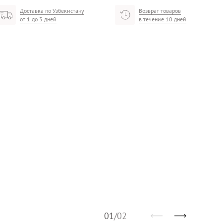
Доставка по Узбекистану
Возврат товаров
от 1 до 3 дней
в течение 10 дней
01
/
02