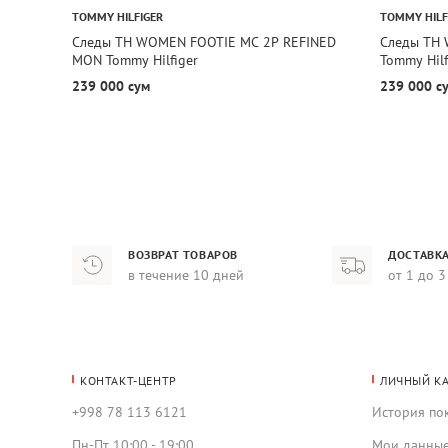
TOMMY HILFIGER
TOMMY HILF
Следы TH WOMEN FOOTIE MC 2P REFINED
Следы TH 
MON Tommy Hilfiger
Tommy Hilf
239 000 сум
239 000 с
ВОЗВРАТ ТОВАРОВ
ДОСТАВКА
в течение 10 дней
от 1 до 3
КОНТАКТ-ЦЕНТР
ЛИЧНЫЙ К
+998 78 113 6121
История по
Пн-Пт 10:00 - 19:00
Мои данны