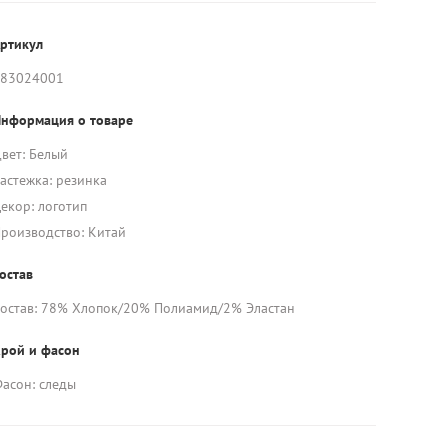
ртикул
83024001
нформация о товаре
вет: Белый
астежка: резинка
екор: логотип
роизводство: Китай
остав
остав: 78% Хлопок/20% Полиамид/2% Эластан
рой и фасон
асон: следы