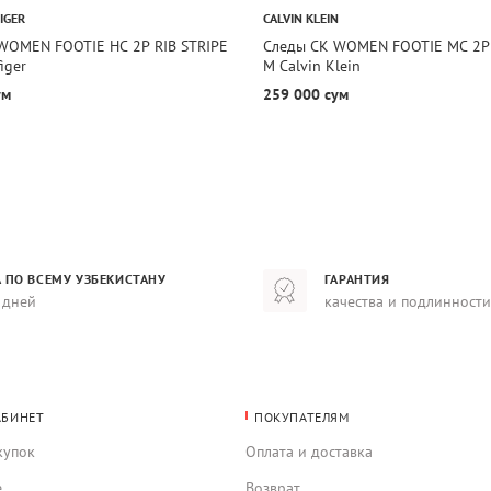
IGER
CALVIN KLEIN
WOMEN FOOTIE HC 2P RIB STRIPE
Следы CK WOMEN FOOTIE MC 2
iger
M Calvin Klein
ум
259 000 сум
 ПО ВСЕМУ УЗБЕКИСТАНУ
ГАРАНТИЯ
 дней
качества и подлинности
АБИНЕТ
ПОКУПАТЕЛЯМ
купок
Оплата и доставка
е
Возврат