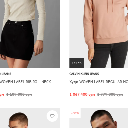
1+1=3
N JEANS
CALVIN KLEIN JEANS
 WOVEN LABEL RIB ROLLNECK
Худи WOVEN LABEL REGULAR H
ум
1 109 000 сум
1 067 400 сум
1 779 000 сум
-70%