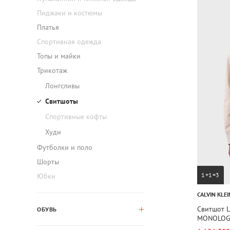
Пиджаки и костюмы
Платья
Спортивная одежда
Топы и майки
Трикотаж
Лонгсливы
Свитшоты
Спортивные кофты
Худи
Футболки и поло
Шорты
1+1=3
Юбки
CALVIN KLEI
Свитшот 
ОБУВЬ
MONOLO