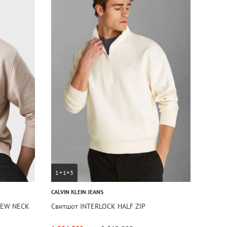
1+1=3
CALVIN KLEIN JEANS
REW NECK
Свитшот INTERLOCK HALF ZIP