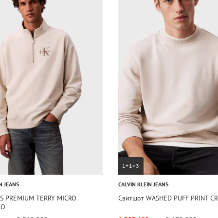
1+1=3
N JEANS
CALVIN KLEIN JEANS
LS PREMIUM TERRY MICRO
Свитшот WASHED PUFF PRINT C
GO