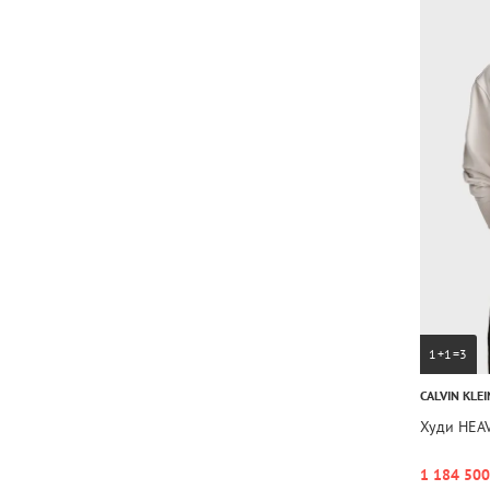
1+1=3
CALVIN KLEI
Худи HEA
1 184 500