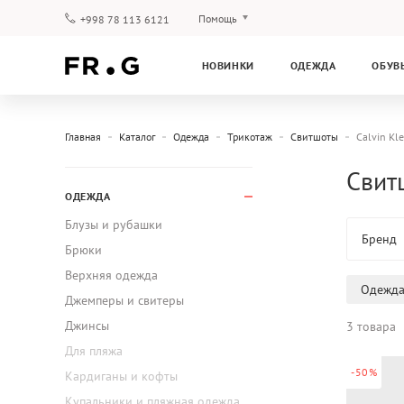
Помощь
+998 78 113 6121
Оплата и доставка
НОВИНКИ
ОДЕЖДА
ОБУВ
Вопросы и ответы
Клубная программа
Гарантия
Главная
Каталог
Одежда
Трикотаж
Свитшоты
Calvin Kle
Свитш
ОДЕЖДА
Блузы и рубашки
Бренд
Брюки
Верхняя одежда
Одежд
Джемперы и свитеры
Джинсы
3 товара
Для пляжа
-50%
Кардиганы и кофты
Купальники и пляжная одежда