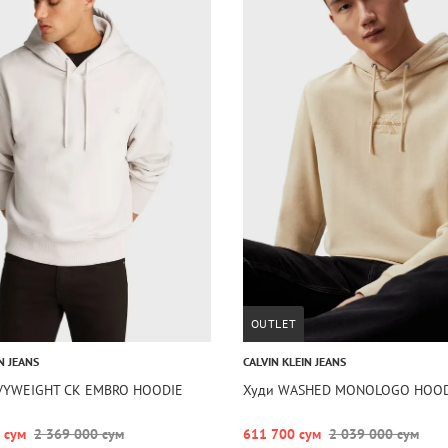
OUTLET
N JEANS
CALVIN KLEIN JEANS
VYWEIGHT CK EMBRO HOODIE
Худи WASHED MONOLOGO HOOD
 сум
2 369 000 сум
611 700 сум
2 039 000 сум