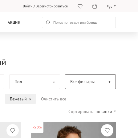
Войти
/
Зарегистрироваться
Рус
O‘zb
АКЦИИ
Рус
ый
Пол
Все фильтры
Бежевый
Очистить все
Сортировать:
новинки
-50%