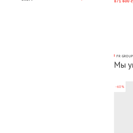
871 600 с
FR GROU
Мы у
-60%