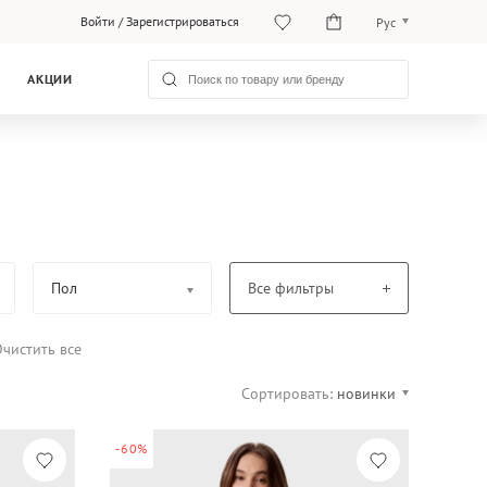
Войти
/
Зарегистрироваться
Рус
O‘zb
АКЦИИ
Рус
Пол
Все фильтры
чистить все
Сортировать:
новинки
-60%