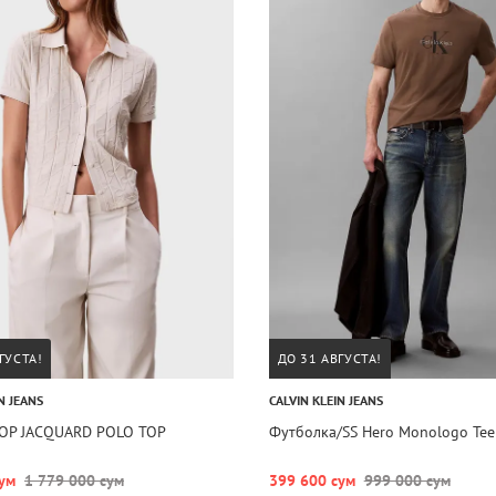
ГУСТА!
ДО 31 АВГУСТА!
N JEANS
CALVIN KLEIN JEANS
AOP JACQUARD POLO TOP
Футболка/SS Hero Monologo Tee
ум
1 779 000 сум
399 600 сум
999 000 сум