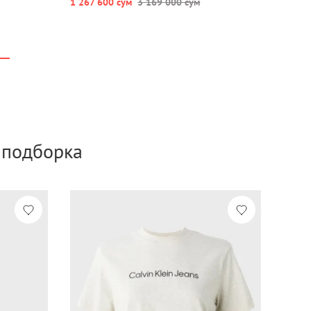
1 267 600 сум
3 169 000 сум
а подборка