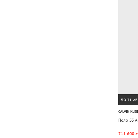
ДО 31 АВ
CALVIN KLEI
Поло SS 
711 600 с