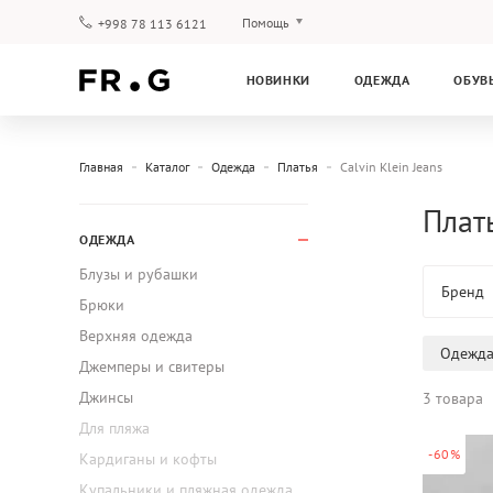
Помощь
+998 78 113 6121
Оплата и доставка
НОВИНКИ
ОДЕЖДА
ОБУВ
Вопросы и ответы
Клубная программа
Гарантия
Главная
Каталог
Одежда
Платья
Calvin Klein Jeans
Плать
ОДЕЖДА
Блузы и рубашки
Бренд
Брюки
Верхняя одежда
Одежд
Джемперы и свитеры
Джинсы
3 товара
Для пляжа
-60%
Кардиганы и кофты
Купальники и пляжная одежда