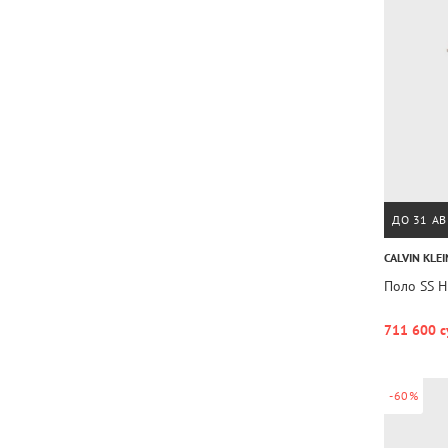
ДО 31 АВ
CALVIN KLEI
Поло SS 
711 600 с
-60%