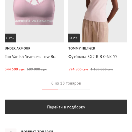
1+1=3
1+1=3
UNDER ARMOUR
TOMMY HILFIGER
Топ Vanish Seamless Low Bra
Футболка 5X2 RIB C-NK SS
344 500 сум
689 000 сум
594 500 сум
1 189 000 сум
6 из 18 товаров
Перейти в подборку
ВОЗВРАТ ТОВАРОВ