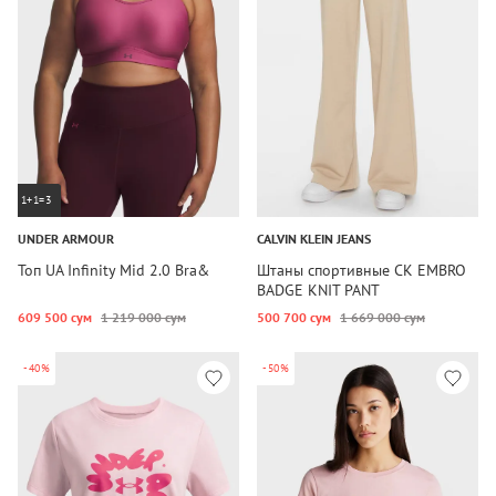
1+1=3
UNDER ARMOUR
CALVIN KLEIN JEANS
Топ UA Infinity Mid 2.0 Bra&
Штаны спортивные CK EMBRO
BADGE KNIT PANT
609 500 сум
1 219 000 сум
500 700 сум
1 669 000 сум
-40%
-50%