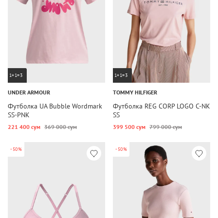
1+1=3
1+1=3
UNDER ARMOUR
TOMMY HILFIGER
Футболка UA Bubble Wordmark
Футболка REG CORP LOGO C-NK
SS-PNK
SS
221 400 сум
369 000 сум
399 500 сум
799 000 сум
-50%
-50%