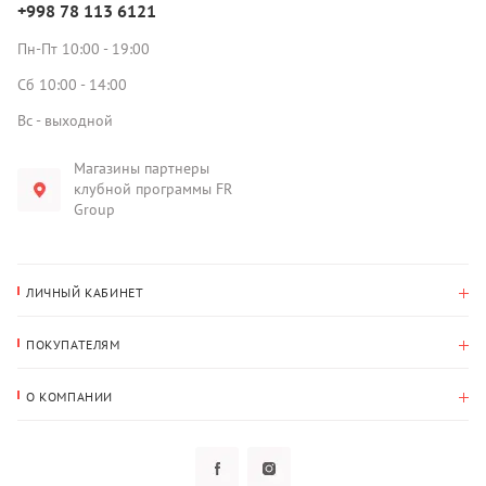
+998 78 113 6121
Пн-Пт 10:00 - 19:00
Сб 10:00 - 14:00
Вс - выходной
Магазины партнеры
клубной программы FR
Group
ЛИЧНЫЙ КАБИНЕТ
История покупок
ПОКУПАТЕЛЯМ
Мои данные
Оплата и доставка
Адрес для доставки
О КОМПАНИИ
Возврат
О нас
Избранное
Вопросы и ответы
Политика конфиденциальности
Клубная программа