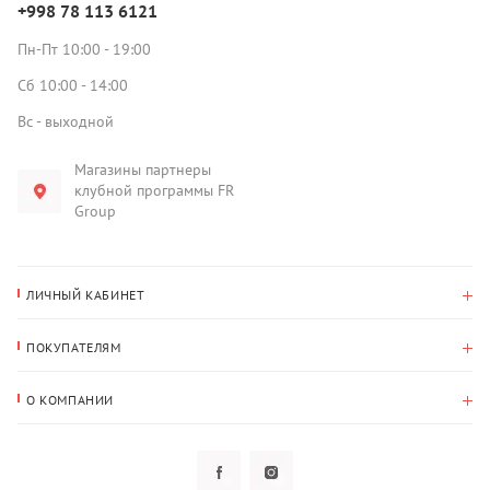
+998 78 113 6121
Пн-Пт 10:00 - 19:00
Сб 10:00 - 14:00
Вс - выходной
Магазины партнеры
клубной программы FR
Group
ЛИЧНЫЙ КАБИНЕТ
История покупок
ПОКУПАТЕЛЯМ
Мои данные
Оплата и доставка
Адрес для доставки
О КОМПАНИИ
Возврат
О нас
Избранное
Вопросы и ответы
Политика конфиденциальности
Клубная программа