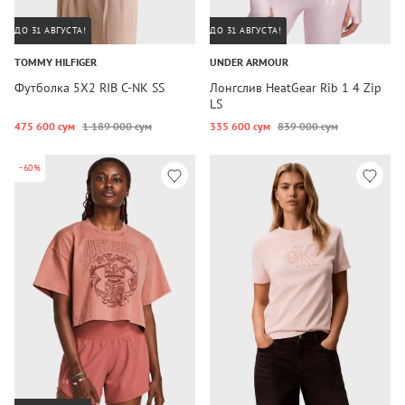
ДО 31 АВГУСТА!
ДО 31 АВГУСТА!
TOMMY HILFIGER
UNDER ARMOUR
Футболка 5X2 RIB C-NK SS
Лонгслив HeatGear Rib 1 4 Zip
LS
475 600 сум
1 189 000 сум
335 600 сум
839 000 сум
-60%