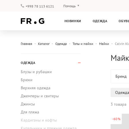
Помощь
+998 78 113 6121
Оплата и доставка
НОВИНКИ
ОДЕЖДА
ОБУВ
Вопросы и ответы
Клубная программа
Гарантия
Главная
Каталог
Одежда
Топы и майки
Майки
Calvin Kl
Майки
ОДЕЖДА
Блузы и рубашки
Бренд
Брюки
Верхняя одежда
Одежд
Джемперы и свитеры
Джинсы
3 товара
Для пляжа
-60%
Кардиганы и кофты
Купальники и пляжная одежда