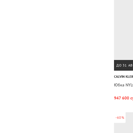
ДО 31 АВ
CALVIN KLEI
Юбка NYL
947 600 с
-60%