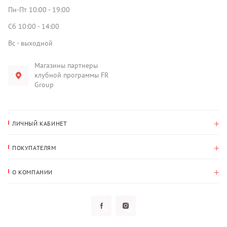
Пн-Пт 10:00 - 19:00
Сб 10:00 - 14:00
Вс - выходной
Магазины партнеры
клубной программы FR
Group
ЛИЧНЫЙ КАБИНЕТ
История покупок
ПОКУПАТЕЛЯМ
Мои данные
Оплата и доставка
Адрес для доставки
О КОМПАНИИ
Возврат
О нас
Избранное
Вопросы и ответы
Политика конфиденциальности
Клубная программа
Клубная программа
Новости
Рассылки