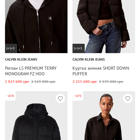
1+1=3
1+1=3
CALVIN KLEIN JEANS
CALVIN KLEIN JEANS
Реглан LS PREMIUM TERRY
Куртка зимняя SHORT DOWN
MONOGRAM FZ HOO
PUFFER
1 027 600 сум
2 569 000 сум
2 215 600 сум
5 539 000 сум
-60%
-60%