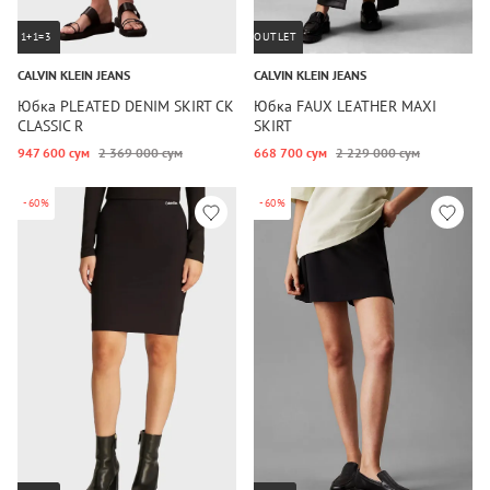
1+1=3
OUTLET
CALVIN KLEIN JEANS
CALVIN KLEIN JEANS
Юбка PLEATED DENIM SKIRT CK
Юбка FAUX LEATHER MAXI
CLASSIC R
SKIRT
947 600 сум
2 369 000 сум
668 700 сум
2 229 000 сум
-60%
-60%