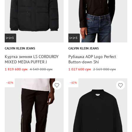
1+1=3
1+1=3
CALVIN KLEIN JEANS
CALVIN KLEIN JEANS
Куртка зимняя LS CORDUROY
Рубашка AOP Logo Perfect
MIXED MEDIA PUFFER J
Button-down Shi
1 819 600 сум
4 549 000 сум
1 027 600 сум
2 569 000 сум
-60%
-60%