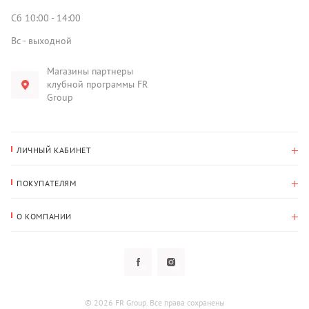
Сб 10:00 - 14:00
Вс - выходной
Магазины партнеры
клубной программы FR
Group
ЛИЧНЫЙ КАБИНЕТ
История покупок
ПОКУПАТЕЛЯМ
Мои данные
Оплата и доставка
Адрес для доставки
О КОМПАНИИ
Возврат
О нас
Избранное
Вопросы и ответы
Политика конфиденциальности
Клубная программа
Клубная программа
Новости
Рассылки
Гарантия
© 2026 FR Group. Все права сохранены
Пользовательское соглашение