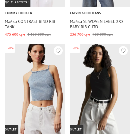
ДО 31 АВГУСТА!
TOMMY HILFIGER
CALVIN KLEIN JEANS
Майка CONTRAST BIND RIB
Майка SL WOVEN LABEL 2X2
TANK
BABY RIB CUTO
475 600 сум
1 189 000 сум
236 700 сум
789 000 сум
-70%
-70%
OUTLET
OUTLET