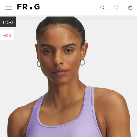
1+1=3
-60%