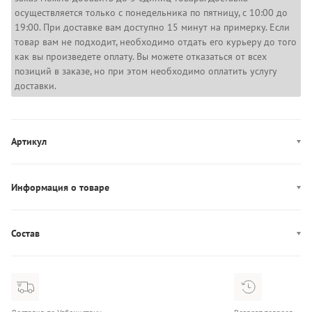
осуществляется только с понедельника по пятницу, с 10:00 до
19:00. При доставке вам доступно 15 минут на примерку. Если
товар вам не подходит, необходимо отдать его курьеру до того
как вы произведете оплату. Вы можете отказаться от всех
позиций в заказе, но при этом необходимо оплатить услугу
доставки.
Артикул
1361034-538
Информация о товаре
Производство: Вьетнам
Состав
Состав: 88% Полиэстер/12% Эластан