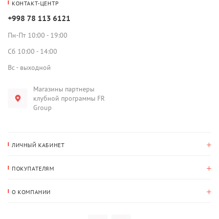
КОНТАКТ-ЦЕНТР
+998 78 113 6121
Пн-Пт 10:00 - 19:00
Сб 10:00 - 14:00
Вс - выходной
Магазины партнеры
клубной программы FR
Group
ЛИЧНЫЙ КАБИНЕТ
История покупок
ПОКУПАТЕЛЯМ
Мои данные
Оплата и доставка
Адрес для доставки
О КОМПАНИИ
Возврат
О нас
Избранное
Вопросы и ответы