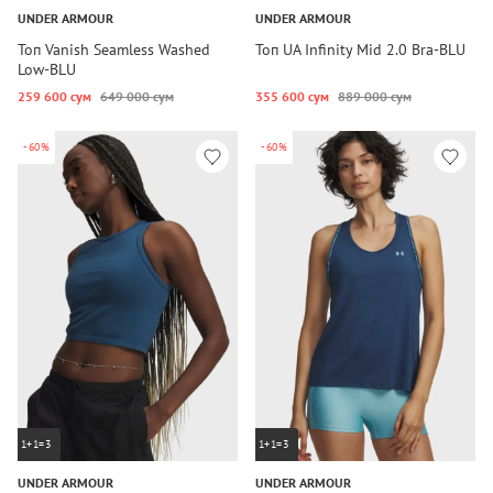
UNDER ARMOUR
UNDER ARMOUR
Топ Vanish Seamless Washed
Топ UA Infinity Mid 2.0 Bra-BLU
Low-BLU
259 600 сум
649 000 сум
355 600 сум
889 000 сум
-60%
-60%
1+1=3
1+1=3
UNDER ARMOUR
UNDER ARMOUR