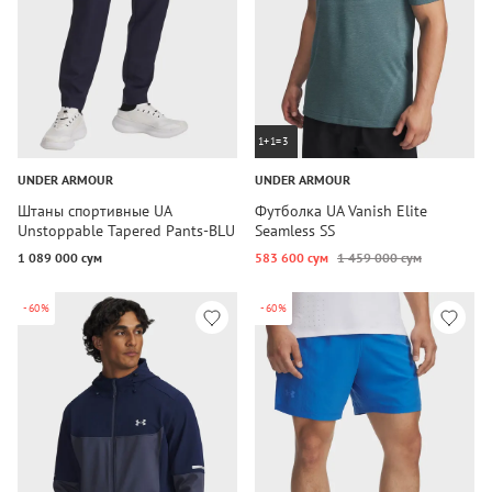
1+1=3
UNDER ARMOUR
UNDER ARMOUR
Штаны спортивные UA
Футболка UA Vanish Elite
Unstoppable Tapered Pants-BLU
Seamless SS
1 089 000 сум
583 600 сум
1 459 000 сум
-60%
-60%