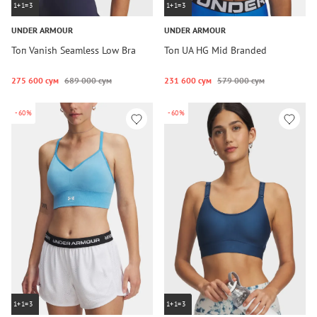
1+1=3
1+1=3
UNDER ARMOUR
UNDER ARMOUR
Топ Vanish Seamless Low Bra
Топ UA HG Mid Branded
275 600 сум
689 000 сум
231 600 сум
579 000 сум
-60%
-60%
1+1=3
1+1=3