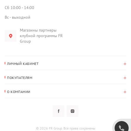
Сб 10:00 - 14:00
Вс - выходной
Магазины партнеры
клубной программы FR
Group
ЛИЧНЫЙ КАБИНЕТ
История покупок
ПОКУПАТЕЛЯМ
Мои данные
Оплата и доставка
Адрес для доставки
О КОМПАНИИ
Возврат
О нас
Избранное
Вопросы и ответы
Политика конфиденциальности
Клубная программа
Клубная программа
Новости
Рассылки
Гарантия
© 2026 FR Group. Все права сохранены
Пользовательское соглашение