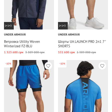
1+1=3
1+1=3
UNDER ARMOUR
UNDER ARMOUR
Ветровка Utility Woven
Шорты UA LAUNCH PRO 2n1 7''
Winterized FZ-BLU
SHORTS
1 323 600 сум
3 309 000 сум
555 600 сум
1 389 000 сум
-60%
-60%