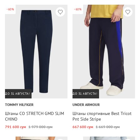
-60%
-60%
ДО 31 АВГУСТА!
ДО 31 АВГУСТА!
TOMMY HILFIGER
UNDER ARMOUR
Штаны CO STRETCH GMD SLIM
Штаны спортивные Best Tricot
CHINO
Pnt Side Stripe
791 600 сум
1 979 000 сум
667 600 сум
1 669 000 сум