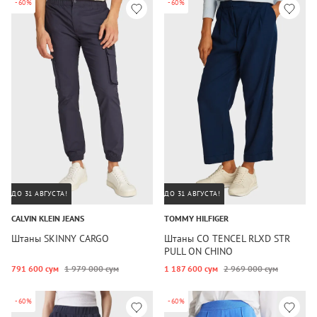
-60%
-60%
ДО 31 АВГУСТА!
ДО 31 АВГУСТА!
CALVIN KLEIN JEANS
TOMMY HILFIGER
Штаны SKINNY CARGO
Штаны CO TENCEL RLXD STR
PULL ON CHINO
791 600 сум
1 979 000 сум
1 187 600 сум
2 969 000 сум
-60%
-60%