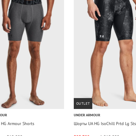
OUTLET
MOUR
UNDER ARMOUR
HG Armour Shorts
Шорты UA HG IsoChill Prtd Lg Sts