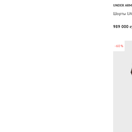
UNDER AR
Шорты UA 
989 000 с
-60%