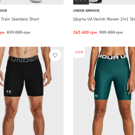
MOUR
UNDER ARMOUR
Train Seamless Short
Шорты UA Vanish Woven 2in1 St
ум
839 000 сум
363 600 сум
909 000 сум
-60%