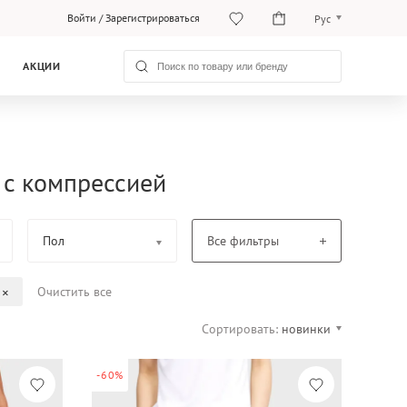
Войти
/
Зарегистрироваться
Рус
O‘zb
АКЦИИ
Рус
 с компрессией
Пол
Все фильтры
Очистить все
Сортировать:
новинки
-60%