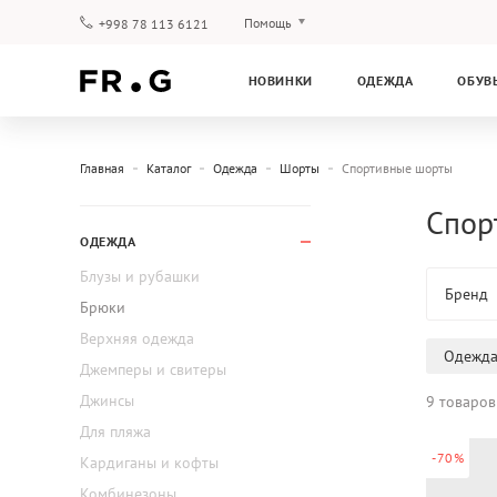
Помощь
+998 78 113 6121
Оплата и доставка
НОВИНКИ
ОДЕЖДА
ОБУВ
Вопросы и ответы
Клубная программа
Гарантия
Главная
Каталог
Одежда
Шорты
Спортивные шорты
Спор
ОДЕЖДА
Блузы и рубашки
Бренд
Брюки
Верхняя одежда
Одежд
Джемперы и свитеры
Джинсы
9 товаров
Для пляжа
-70%
Кардиганы и кофты
Комбинезоны