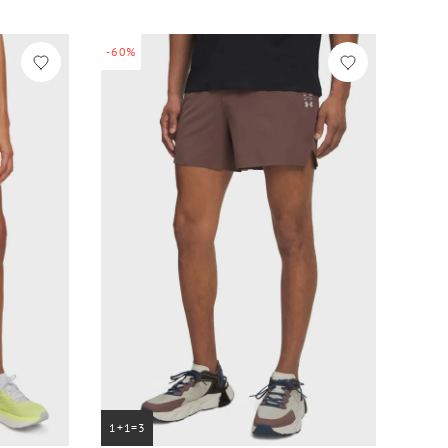
-60%
1+1=3