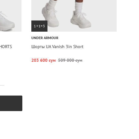
1+1=3
UNDER ARMOUR
SHORTS
Шорты UA Vanish 3in Short
203 600 сум
509 000 сум