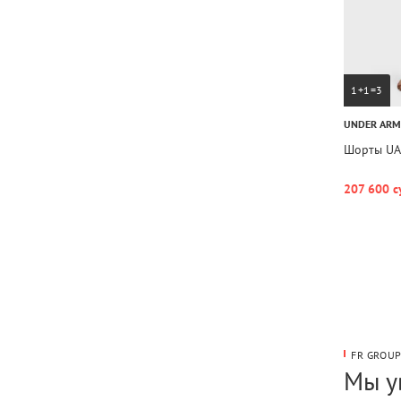
1+1=3
UNDER AR
Шорты UA 
207 600 с
FR GROU
Мы у