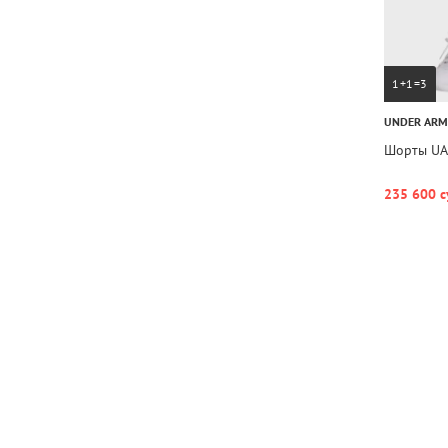
1+1=3
UNDER AR
Шорты UA F
235 600 с