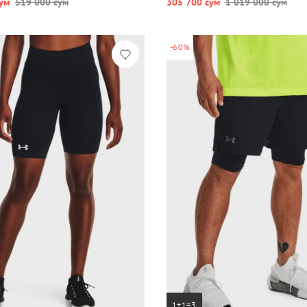
ум
519 000 сум
305 700 сум
1 019 000 сум
-60%
1+1=3