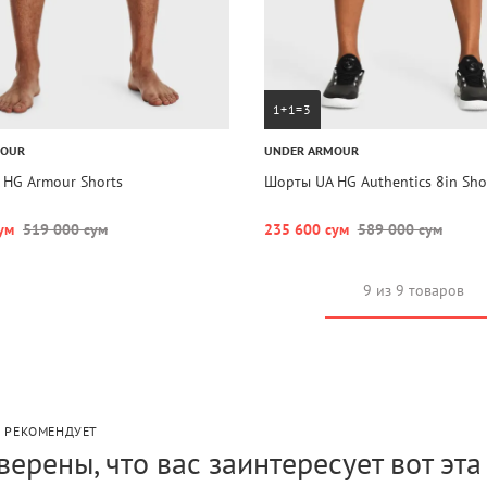
1+1=3
MOUR
UNDER ARMOUR
HG Armour Shorts
Шорты UA HG Authentics 8in Sho
ум
519 000 сум
235 600 сум
589 000 сум
9 из 9 товаров
P РЕКОМЕНДУЕТ
верены, что вас заинтересует вот эт