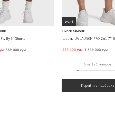
1+1=3
MOUR
UNDER ARMOUR
ly By 3'' Shorts
Шорты UA LAUNCH PRO 2n1 7'' 
ум
589 000 сум
555 600 сум
1 389 000 сум
6 из 123 товаров
Перейти в подборку