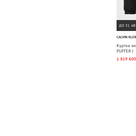
ДО 31 АВ
CALVIN KLEI
Куртка з
PUFFER J
1 819 600