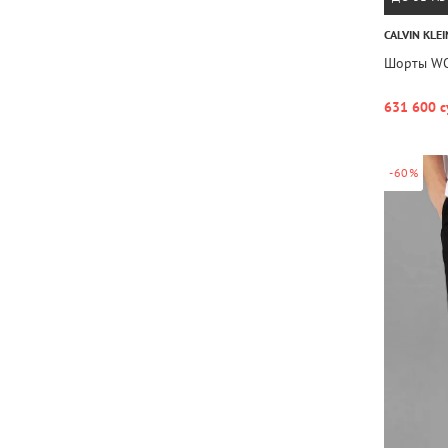
CALVIN KLEI
Шорты WO
631 600 с
-60%