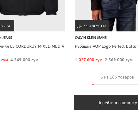
ГУСТА!
ДО 31 АВГУСТА!
N JEANS
CALVIN KLEIN JEANS
имняя LS CORDUROY MIXED MEDIA
Рубашка AOP Logo Perfect Butto
 сум
4 549 000 сум
1 027 600 сум
2 569 000 сум
6 из 166 товаров
Перейти в подборку