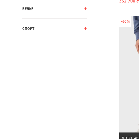
332 700 с
БЕЛЬЕ
-60%
СПОРТ
ДО 31 АВ