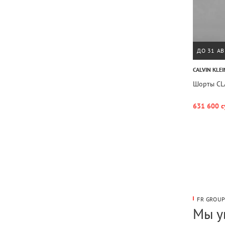
ДО 31 АВ
CALVIN KLEI
Шорты CL
631 600 с
FR GROU
Мы у