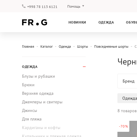
Помощь
+998 78 113 6121
Оплата и доставка
НОВИНКИ
ОДЕЖДА
ОБУВ
Вопросы и ответы
Клубная программа
Гарантия
Главная
Каталог
Одежда
Шорты
Повседневные шорты
C
Черн
ОДЕЖДА
Блузы и рубашки
Бренд
Брюки
Верхняя одежда
Одежд
Джемперы и свитеры
Джинсы
8 товаров
Для пляжа
-70%
Кардиганы и кофты
Купальники и пляжная одежда