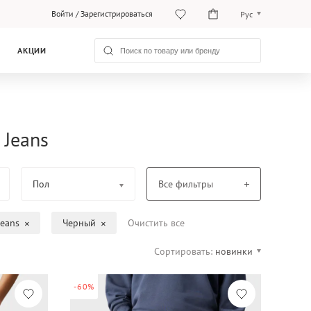
Войти
/
Зарегистрироваться
Рус
O‘zb
АКЦИИ
Рус
 Jeans
Пол
Все фильтры
Jeans
Черный
Очистить все
Сортировать:
новинки
-60%