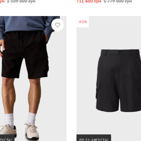
ум
1 109 000 сум
711 600 сум
1 779 000 сум
-60%
ГУСТА!
ДО 31 АВГУСТА!