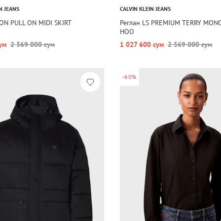
N JEANS
CALVIN KLEIN JEANS
ON PULL ON MIDI SKIRT
Реглан LS PREMIUM TERRY MON
HOO
ум
2 369 000 сум
1 027 600 сум
2 569 000 сум
-60%