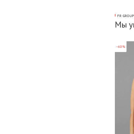
FR GROU
Мы у
-60%