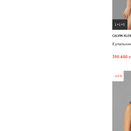
1+1=3
CALVIN KLEI
Купальник
395 600 с
-60%