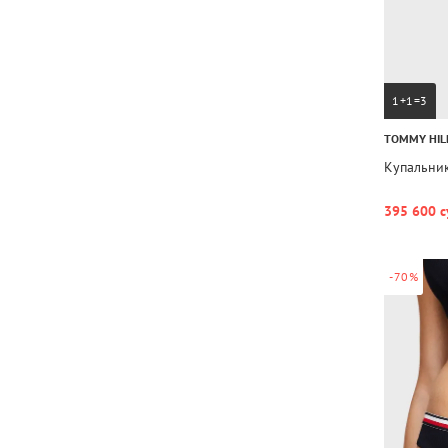
1+1=3
TOMMY HIL
Купальни
395 600 с
-70%