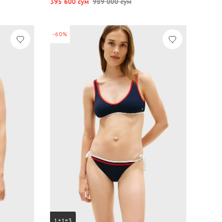
395 600 сум
989 000 сум
-60%
1+1=3