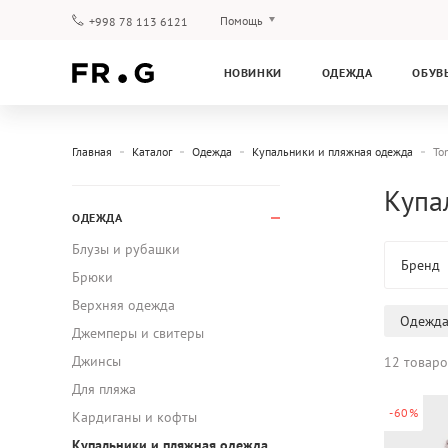
Помощь
+998 78 113 6121
Оплата и доставка
НОВИНКИ
ОДЕЖДА
ОБУВ
Вопросы и ответы
Клубная программа
Гарантия
Главная
Каталог
Одежда
Купальники и пляжная одежда
To
Купа
ОДЕЖДА
Блузы и рубашки
Бренд
Брюки
Верхняя одежда
Одежд
Джемперы и свитеры
Джинсы
12 товаро
Для пляжа
-60%
Кардиганы и кофты
Купальники и пляжная одежда