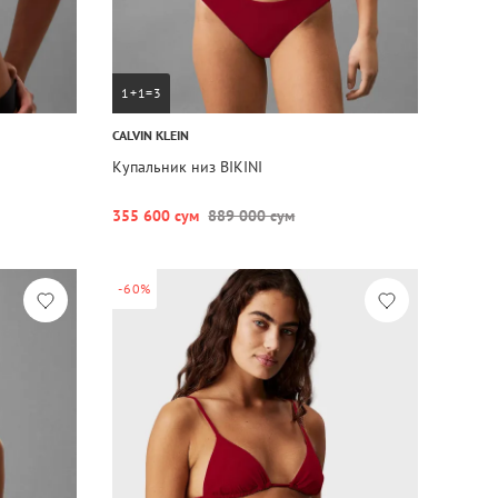
1+1=3
CALVIN KLEIN
Купальник низ BIKINI
355 600 сум
889 000 сум
-60%