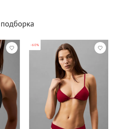
а подборка
-60%