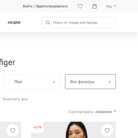
Войти
/
Зарегистрироваться
Рус
O‘zb
АКЦИИ
Рус
iger
Пол
Все фильтры
Очистить все
Сортировать:
новинки
-60%