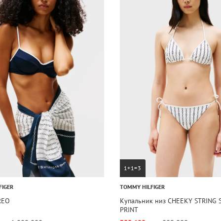
1+1=3
FIGER
TOMMY HILFIGER
REO
Купальник низ CHEEKY STRING S
PRINT