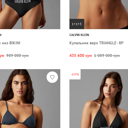
1+1=3
N
CALVIN KLEIN
 низ BIKINI
Купальник верх TRIANGLE- RP
ум
989 000 сум
435 600 сум
1 089 000 сум
-60%