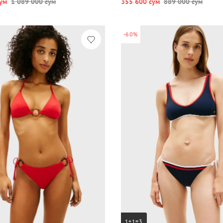
ум
1 089 000 сум
355 600 сум
889 000 сум
-60%
1+1=3