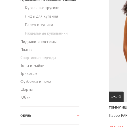
Купальные трусики
Лифы для купания
Парео и туники
Раздельные купальники
Пиджаки и костюмы
Платья
Спортивная одежда
Топы и майки
Трикотаж
Футболки и поло
Шорты
1+1=3
Юбки
TOMMY HIL
Парео PA
ОБУВЬ