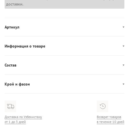
доставки.
Артикул
LV00Q61130
Информация о товаре
Декор: брендированная резинка
Производство: Индонезия
Состав
Чашка: мягкая
Состав: 81% Полиэстер/19% Эластан
Крой и фасон
Узор: в полоску
Доставка по Узбекистану
Возврат товаров
от 1 до 3 дней
в течение 10 дней