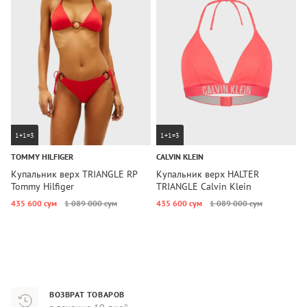
1+1=3
1+1=3
TOMMY HILFIGER
CALVIN KLEIN
C
Купальник верх TRIANGLE RP
Купальник верх HALTER
К
Tommy Hilfiger
TRIANGLE Calvin Klein
C
435 600 сум
1 089 000 сум
435 600 сум
1 089 000 сум
4
ВОЗВРАТ ТОВАРОВ