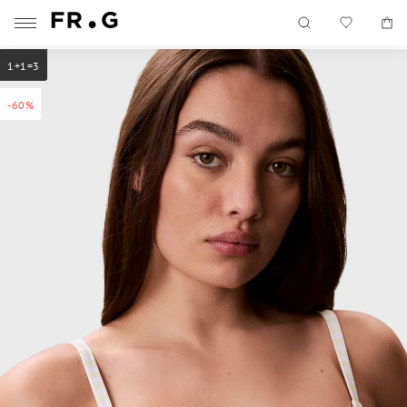
1+1=3
-60%