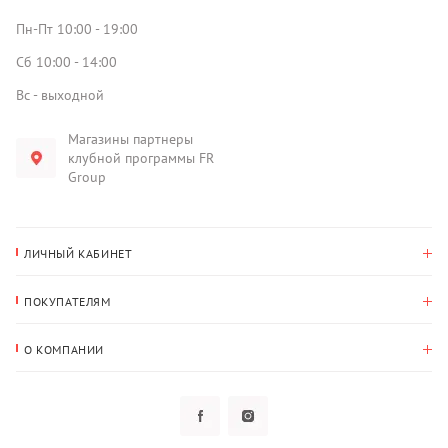
Пн-Пт 10:00 - 19:00
Сб 10:00 - 14:00
Вс - выходной
Магазины партнеры
клубной программы FR
Group
ЛИЧНЫЙ КАБИНЕТ
История покупок
ПОКУПАТЕЛЯМ
Мои данные
Оплата и доставка
Адрес для доставки
О КОМПАНИИ
Возврат
О нас
Избранное
Вопросы и ответы
Политика конфиденциальности
Клубная программа
Клубная программа
Новости