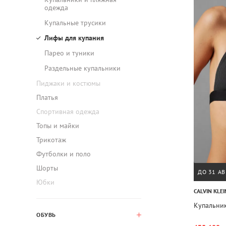
одежда
Купальные трусики
Лифы для купания
Парео и туники
Раздельные купальники
Пиджаки и костюмы
Платья
Спортивная одежда
Топы и майки
Трикотаж
Футболки и поло
Шорты
ДО 31 АВ
Юбки
CALVIN KLEI
Купальник
ОБУВЬ