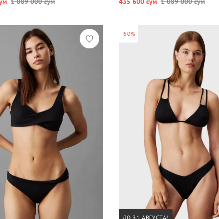
ум
1 089 000 сум
435 600 сум
1 089 000 сум
-60%
ДО 31 АВГУСТА!