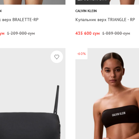
N
CALVIN KLEIN
к верх BRALETTE-RP
Купальник верх TRIANGLE - RP
ум
1 209 000 сум
435 600 сум
1 089 000 сум
-60%