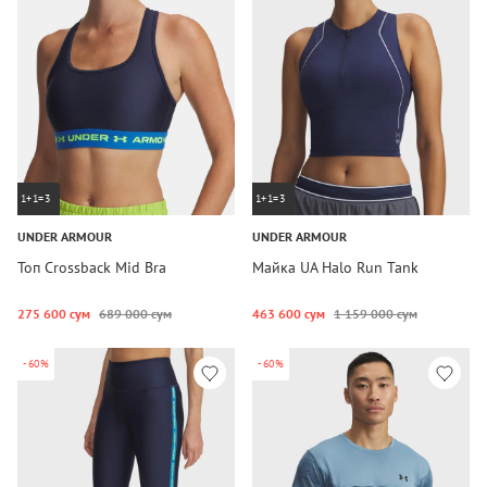
1+1=3
1+1=3
UNDER ARMOUR
UNDER ARMOUR
Топ Crossback Mid Bra
Майка UA Halo Run Tank
275 600 сум
689 000 сум
463 600 сум
1 159 000 сум
-60%
-60%