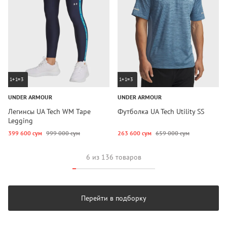
1+1=3
1+1=3
UNDER ARMOUR
UNDER ARMOUR
Легинсы UA Tech WM Tape
Футболка UA Tech Utility SS
Legging
399 600 сум
999 000 сум
263 600 сум
659 000 сум
6 из 136 товаров
Перейти в подборку