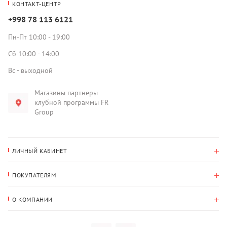
КОНТАКТ-ЦЕНТР
+998 78 113 6121
Пн-Пт 10:00 - 19:00
Сб 10:00 - 14:00
Вс - выходной
Магазины партнеры
клубной программы FR
Group
ЛИЧНЫЙ КАБИНЕТ
История покупок
ПОКУПАТЕЛЯМ
Мои данные
Оплата и доставка
Адрес для доставки
О КОМПАНИИ
Возврат
О нас
Избранное
Вопросы и ответы