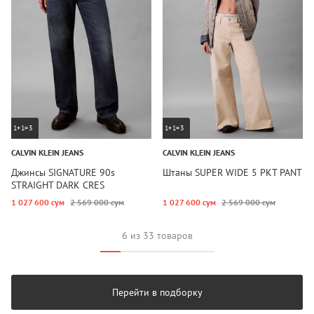
1+1=3
1+1=3
CALVIN KLEIN JEANS
CALVIN KLEIN JEANS
Джинсы SIGNATURE 90s
Штаны SUPER WIDE 5 PKT PANT
STRAIGHT DARK CRES
1 027 600 сум
2 569 000 сум
1 027 600 сум
2 569 000 сум
6 из 33 товаров
Перейти в подборку