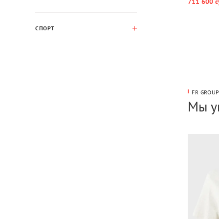
711 600 с
СПОРТ
FR GROU
Мы у