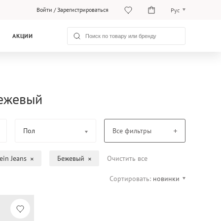
Войти
/
Зарегистрироваться
Рус
O‘zb
АКЦИИ
Рус
Бежевый
Пол
Все фильтры
ein Jeans
Бежевый
Очистить все
Сортировать:
новинки