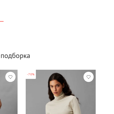
а подборка
-70%