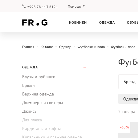
Помощь
+998 78 113 6121
Оплата и доставка
НОВИНКИ
ОДЕЖДА
ОБУВ
Вопросы и ответы
Клубная программа
Гарантия
Главная
Каталог
Одежда
Футболки и поло
Футболки-поло
Футбо
ОДЕЖДА
Блузы и рубашки
Бренд
Брюки
Верхняя одежда
Одежд
Джемперы и свитеры
Джинсы
2 товара
Для пляжа
-60%
Кардиганы и кофты
Купальники и пляжная одежда