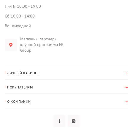
Пн-Пт 10:00 - 19:00
Сб 10:00 - 14:00
Вс - выходной
Магазины партнеры
клубной программы FR
Group
ЛИЧНЫЙ КАБИНЕТ
История покупок
ПОКУПАТЕЛЯМ
Мои данные
Оплата и доставка
Адрес для доставки
О КОМПАНИИ
Возврат
О нас
Избранное
Вопросы и ответы
Политика конфиденциальности
Клубная программа
Клубная программа
Новости
Рассылки