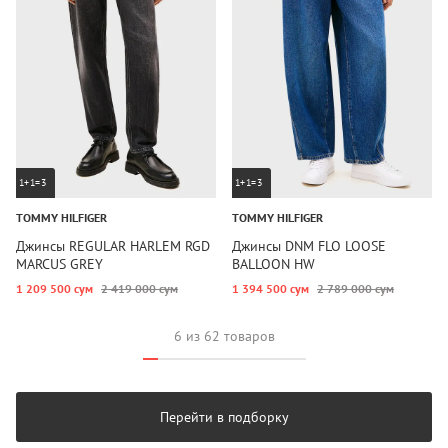
1+1=3
1+1=3
TOMMY HILFIGER
TOMMY HILFIGER
Джинсы REGULAR HARLEM RGD
Джинсы DNM FLO LOOSE
MARCUS GREY
BALLOON HW
1 209 500 сум
2 419 000 сум
1 394 500 сум
2 789 000 сум
6 из 62 товаров
Перейти в подборку