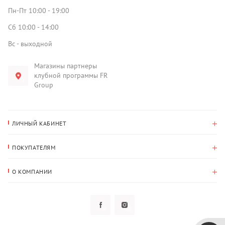
Пн-Пт 10:00 - 19:00
Сб 10:00 - 14:00
Вс - выходной
Магазины партнеры
клубной программы FR
Group
ЛИЧНЫЙ КАБИНЕТ
История покупок
ПОКУПАТЕЛЯМ
Мои данные
Оплата и доставка
Адрес для доставки
О КОМПАНИИ
Возврат
О нас
Избранное
Вопросы и ответы
Политика конфиденциальности
Клубная программа
Клубная программа
Новости
Рассылки