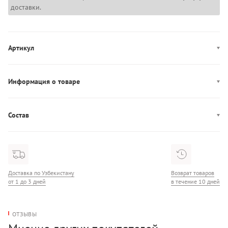
доставки.
Артикул
LV047C655G
Информация о товаре
Производство: Бангладеш
Состав
Состав: 79% Хлопок/20% Хлопок/1% Эластан
Доставка по Узбекистану
Возврат товаров
от 1 до 3 дней
в течение 10 дней
ОТЗЫВЫ