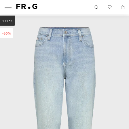
1+1=3
-60%