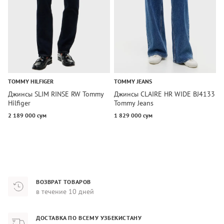
TOMMY HILFIGER
TOMMY JEANS
T
Джинсы SLIM RINSE RW Tommy
Джинсы CLAIRE HR WIDE BJ4133
Д
Hilfiger
Tommy Jeans
R
2 189 000 сум
1 829 000 сум
2
ВОЗВРАТ ТОВАРОВ
в течение 10 дней
ДОСТАВКА ПО ВСЕМУ УЗБЕКИСТАНУ