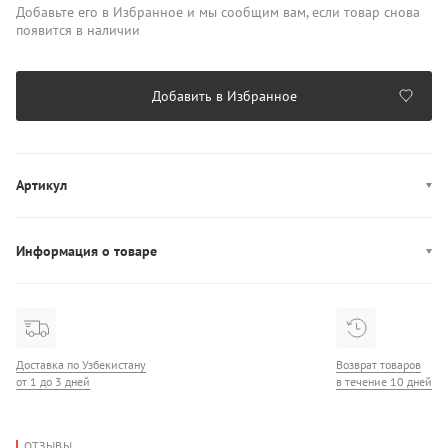
Добавьте его в Избранное и мы сообщим вам, если товар снова
появится в наличии
Добавить в Избранное
Артикул
701237868
Информация о товаре
Производство: Китай
Доставка по Узбекистану
Возврат товаров
от 1 до 3 дней
в течение 10 дней
ОТЗЫВЫ