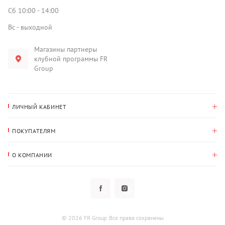
Сб 10:00 - 14:00
Вс - выходной
Магазины партнеры
клубной программы FR
Group
ЛИЧНЫЙ КАБИНЕТ
История покупок
ПОКУПАТЕЛЯМ
Мои данные
Оплата и доставка
Адрес для доставки
О КОМПАНИИ
Возврат
О нас
Избранное
Вопросы и ответы
Политика конфиденциальности
Клубная программа
Клубная программа
Новости
Рассылки
Гарантия
© 2026 FR Group. Все права сохранены
Пользовательское соглашение