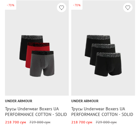
-70%
-70%
UNDER ARMOUR
UNDER ARMOUR
U
Трусы Underwear Boxers UA
Трусы Underwear Boxers UA
Т
PERFORMANCE COTTON - SOLID
PERFORMANCE COTTON - SOLID
P
6 3PK Under Armour
3 3PK Under Armour
6
218 700 сум
729 000 сум
218 700 сум
729 000 сум
2