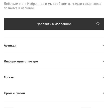
Добавьте его в Избранное и мы сообщим вам, если товар снова
появится в наличии
Добавить в Избранное
Артикул
LV00NB4389
Информация о товаре
Цвет: черный
Декор: логотип
Состав
Производство: Кения
Состав: 95% хлопок, 5% эластан
Крой и фасон
Фасон: боксеры