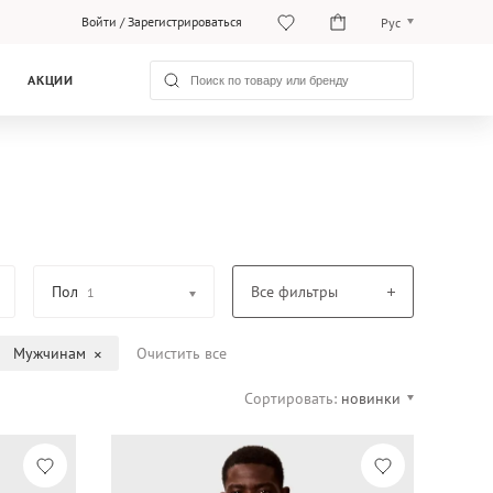
Войти
/
Зарегистрироваться
Рус
O‘zb
АКЦИИ
Рус
Пол
Все фильтры
1
Мужчинам
Очистить все
Сортировать:
новинки