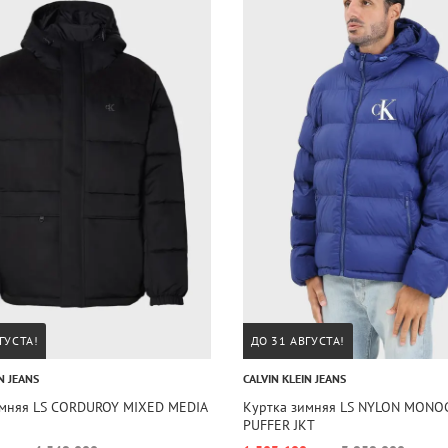
ГУСТА!
ДО 31 АВГУСТА!
N JEANS
CALVIN KLEIN JEANS
имняя LS CORDUROY MIXED MEDIA
Куртка зимняя LS NYLON MON
PUFFER JKT