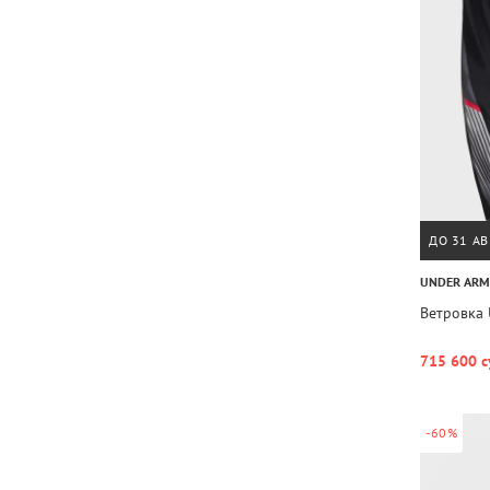
ДО 31 АВ
UNDER AR
Ветровка 
715 600 с
-60%