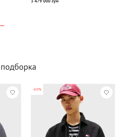
3 479 000 сум
а подборка
-60%