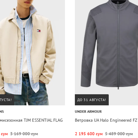
ГУСТА!
ДО 31 АВГУСТА!
NS
UNDER ARMOUR
мисезонная TJM ESSENTIAL FLAG
Ветровка UA Halo Engineered FZ
 сум
3 169 000 сум
2 195 600 сум
5 489 000 сум