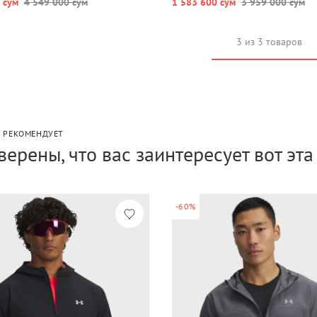
 сум
4 549 000 сум
1 583 600 сум
3 959 000 сум
3 из 3 товаров
P РЕКОМЕНДУЕТ
верены, что вас заинтересует вот эт
-60%