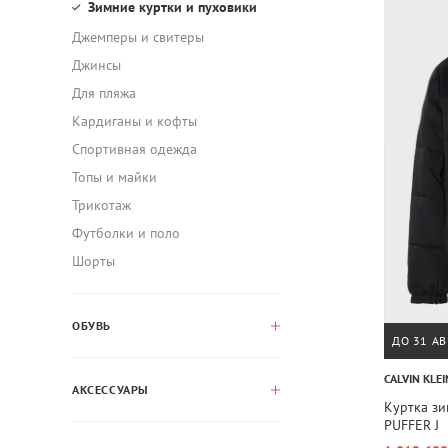
Зимние куртки и пуховики
Джемперы и свитеры
Джинсы
Для пляжа
Кардиганы и кофты
Спортивная одежда
Топы и майки
Трикотаж
Футболки и поло
Шорты
ОБУВЬ
ДО 31 АВ
CALVIN KLEI
АКСЕССУАРЫ
Куртка з
PUFFER J