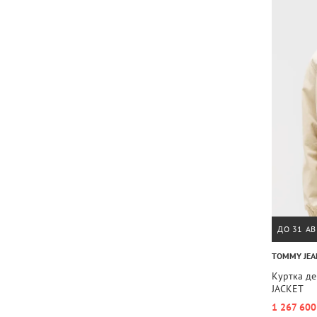
ДО 31 АВ
TOMMY JEA
Куртка де
JACKET
1 267 600