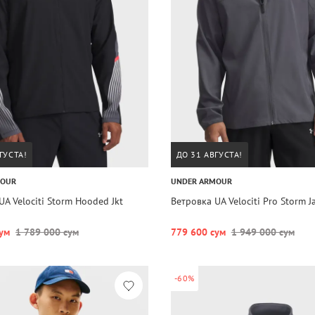
ГУСТА!
ДО 31 АВГУСТА!
MOUR
UNDER ARMOUR
UA Velociti Storm Hooded Jkt
Ветровка UA Velociti Pro Storm J
ум
1 789 000 сум
779 600 сум
1 949 000 сум
-60%