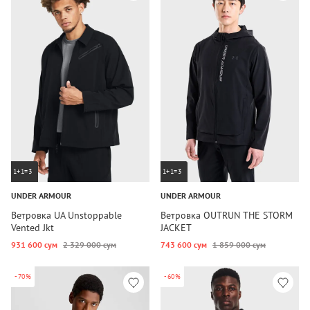
1+1=3
1+1=3
UNDER ARMOUR
UNDER ARMOUR
Ветровка UA Unstoppable
Ветровка OUTRUN THE STORM
Vented Jkt
JACKET
931 600 сум
2 329 000 сум
743 600 сум
1 859 000 сум
-70%
-60%