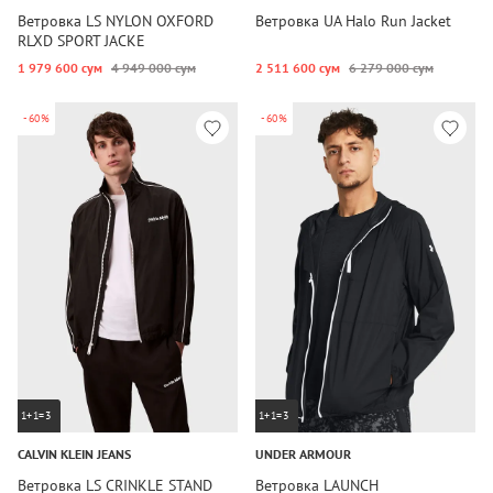
Ветровка LS NYLON OXFORD
Ветровка UA Halo Run Jacket
RLXD SPORT JACKE
1 979 600 сум
4 949 000 сум
2 511 600 сум
6 279 000 сум
-60%
-60%
1+1=3
1+1=3
CALVIN KLEIN JEANS
UNDER ARMOUR
Ветровка LS CRINKLE STAND
Ветровка LAUNCH