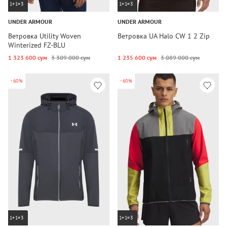
1+1=3
1+1=3
UNDER ARMOUR
UNDER ARMOUR
Ветровка Utility Woven
Ветровка UA Halo CW 1 2 Zip
Winterized FZ-BLU
1 323 600 сум
3 309 000 сум
1 235 600 сум
3 089 000 сум
-60%
-60%
1+1=3
1+1=3