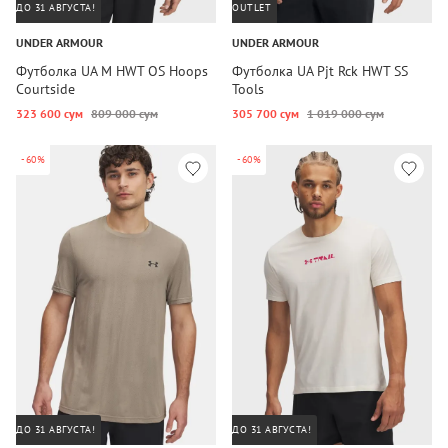
ДО 31 АВГУСТА!
OUTLET
UNDER ARMOUR
UNDER ARMOUR
Футболка UA M HWT OS Hoops
Футболка UA Pjt Rck HWT SS
Courtside
Tools
323 600 сум
809 000 сум
305 700 сум
1 019 000 сум
-60%
-60%
ДО 31 АВГУСТА!
ДО 31 АВГУСТА!