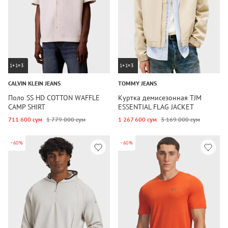
1+1=3
1+1=3
CALVIN KLEIN JEANS
TOMMY JEANS
Поло SS HD COTTON WAFFLE
Куртка демисезонная TJM
CAMP SHIRT
ESSENTIAL FLAG JACKET
711 600 сум
1 779 000 сум
1 267 600 сум
3 169 000 сум
-60%
-60%