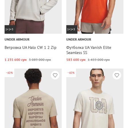
1+1=3
1+1=3
UNDER ARMOUR
UNDER ARMOUR
Ветровка UA Halo CW 1 2 Zip
Футболка UA Vanish Elite
Seamless SS
1 235 600 сум
3 089 000 сум
583 600 сум
1 459 000 сум
-60%
-60%