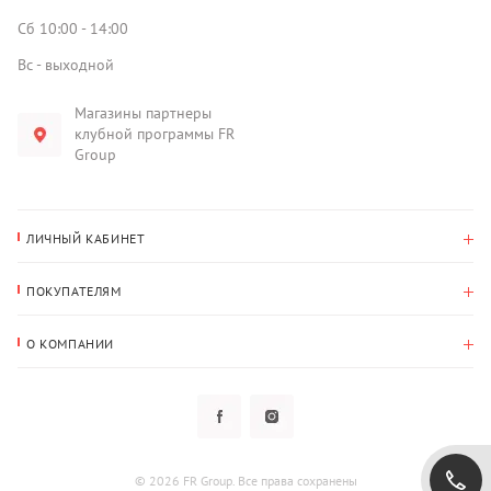
Сб 10:00 - 14:00
Вс - выходной
Магазины партнеры
клубной программы FR
Group
ЛИЧНЫЙ КАБИНЕТ
История покупок
ПОКУПАТЕЛЯМ
Мои данные
Оплата и доставка
Адрес для доставки
О КОМПАНИИ
Возврат
О нас
Избранное
Вопросы и ответы
Политика конфиденциальности
Клубная программа
Клубная программа
Новости
Рассылки
Гарантия
© 2026 FR Group. Все права сохранены
Пользовательское соглашение