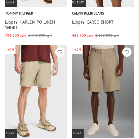
1+1=3
OUTLET
TOMMY HILFIGER
CALVIN KLEIN JEANS
Шорты HARLEM PO LINEN
Шорты CARGO SHORT
SHORT
791 600 сум
1 979 000 сум
482 700 сум
1 609 000 сум
-60%
-60%
1+1=3
1+1=3