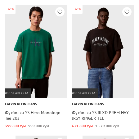
-60%
-60%
ДО 31 АВГУСТА!
ДО 31 АВГУСТА!
CALVIN KLEIN JEANS
CALVIN KLEIN JEANS
Футболка SS Hero Monologo
Футболка SS RLXD PREM HVY
Tee 20s
JRSY RINGER TEE
399 600 сум
999 000 сум
631 600 сум
1 579 000 сум