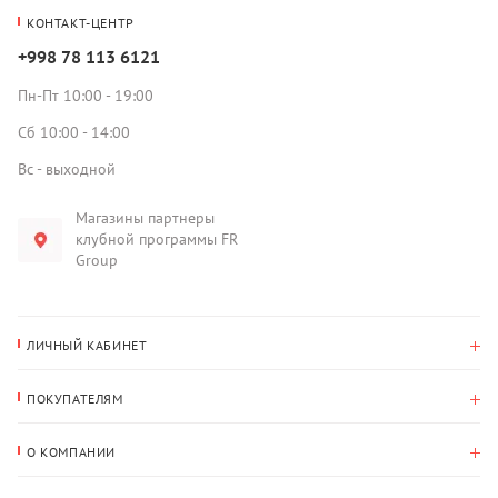
КОНТАКТ-ЦЕНТР
+998 78 113 6121
Пн-Пт 10:00 - 19:00
Сб 10:00 - 14:00
Вс - выходной
Магазины партнеры
клубной программы FR
Group
ЛИЧНЫЙ КАБИНЕТ
История покупок
ПОКУПАТЕЛЯМ
Мои данные
Оплата и доставка
Адрес для доставки
О КОМПАНИИ
Возврат
О нас
Избранное