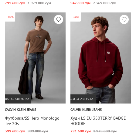
791 600 сум
1 979 000 сум
947 600 сум
2 369 000 сум
-60%
-60%
ДО 31 АВГУСТА!
ДО 31 АВГУСТА!
CALVIN KLEIN JEANS
CALVIN KLEIN JEANS
Футболка/SS Hero Monologo
Худи LS EU 350TERRY BADGE
Tee 20s
HOODIE
399 600 сум
999 000 сум
791 600 сум
1 979 000 сум