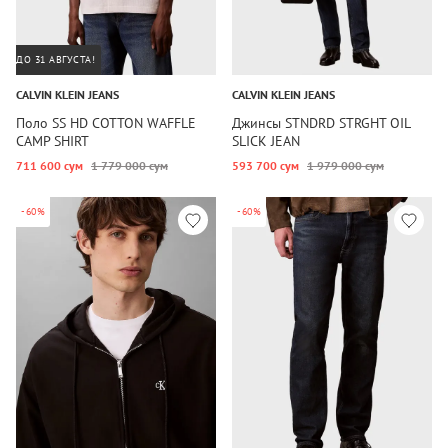
ДО 31 АВГУСТА!
CALVIN KLEIN JEANS
CALVIN KLEIN JEANS
Поло SS HD COTTON WAFFLE
Джинсы STNDRD STRGHT OIL
CAMP SHIRT
SLICK JEAN
711 600 сум
1 779 000 сум
593 700 сум
1 979 000 сум
-60%
-60%