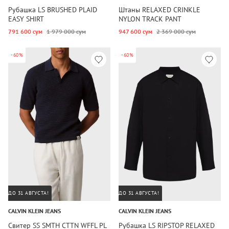
Рубашка LS BRUSHED PLAID
Штаны RELAXED CRINKLE
EASY SHIRT
NYLON TRACK PANT
791 600 сум
1 979 000 сум
947 600 сум
2 369 000 сум
-60%
-60%
ДО 31 АВГУСТА!
ДО 31 АВГУСТА!
CALVIN KLEIN JEANS
CALVIN KLEIN JEANS
Свитер SS SMTH CTTN WFFL PL
Рубашка LS RIPSTOP RELAXED