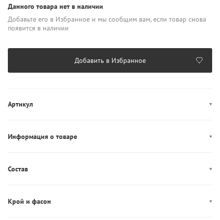
Данного товара нет в наличии
Добавьте его в Избранное и мы сообщим вам, если товар снова
появится в наличии
Добавить в Избранное
Артикул
LV04RD518G
Информация о товаре
Цвет: черный
Застежка: молния, кнопки
Состав
Декор: логотип
Состав: 100% Полиамид
Производство: Вьетнам
Утеплитель: 100% полиэстер
Крой и фасон
Дополнительно: Съемный капюшон
Воротник: стойка
Фасон: прямой