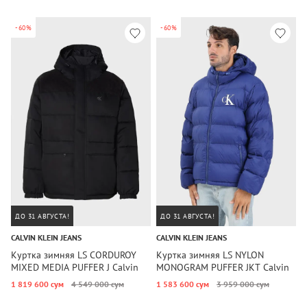
-60%
-60%
ДО 31 АВГУСТА!
ДО 31 АВГУСТА!
CALVIN KLEIN JEANS
CALVIN KLEIN JEANS
C
Куртка зимняя LS CORDUROY
Куртка зимняя LS NYLON
К
MIXED MEDIA PUFFER J Calvin
MONOGRAM PUFFER JKT Calvin
N
Klein Jeans
Klein Jeans
1 819 600 сум
4 549 000 сум
1 583 600 сум
3 959 000 сум
3