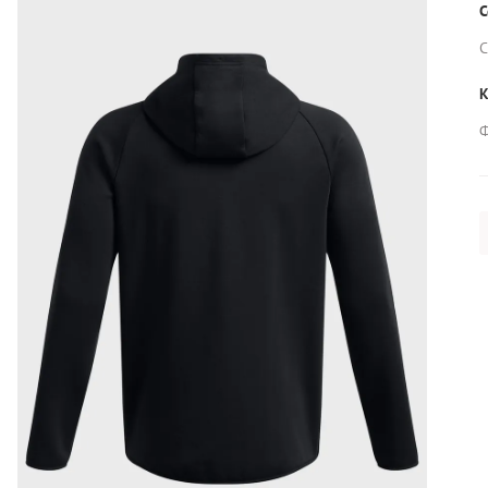
С
С
К
Ф