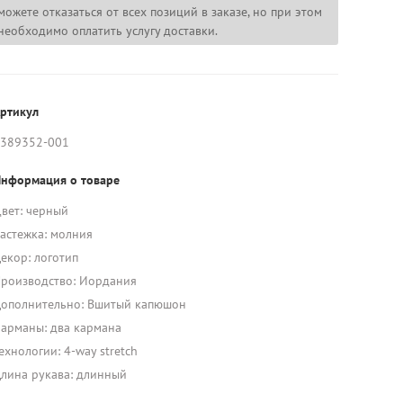
можете отказаться от всех позиций в заказе, но при этом
необходимо оплатить услугу доставки.
ртикул
389352-001
нформация о товаре
вет: черный
астежка: молния
екор: логотип
роизводство: Иордания
ополнительно: Вшитый капюшон
арманы: два кармана
ехнологии: 4-way stretch
лина рукава: длинный