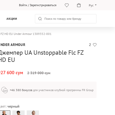
Войти
/
Зарегистрироваться
Рус
O‘zb
АКЦИИ
Рус
c FZ HD EU Under Armour 1389352-001
UNDER ARMOUR
2
Джемпер UA Unstoppable Flc FZ
HD EU
927 600 сум
2 319 000 сум
+46 380 бонусов
для участников клубной программы FR Group
вет:
черный