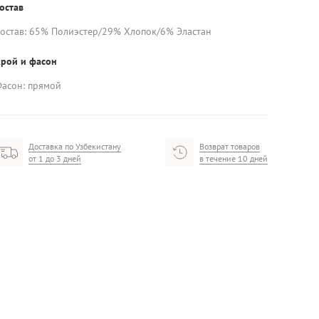
остав
остав: 65% Полиэстер/29% Хлопок/6% Эластан
рой и фасон
асон: прямой
Доставка по Узбекистану
Возврат товаров
от 1 до 3 дней
в течение 10 дней