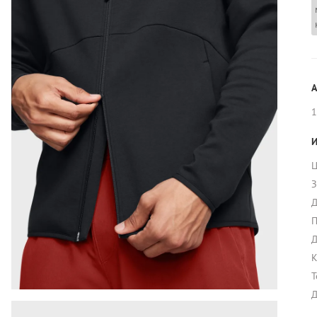
А
1
И
Ц
З
Д
П
Д
К
Т
Д