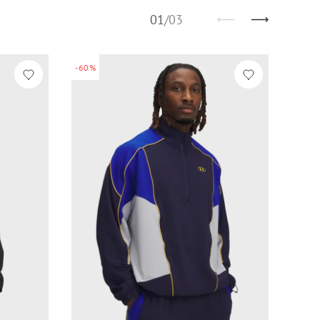
01
/
03
-60%
-60%