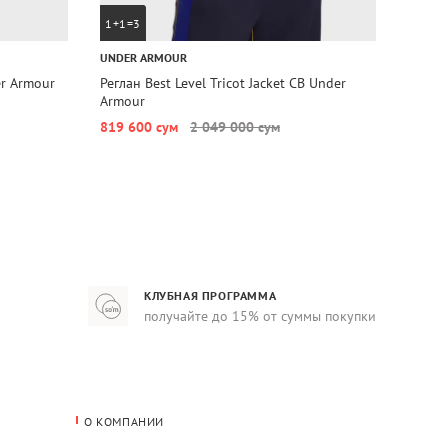
1+1=3
1+1=
UNDER ARMOUR
CALVIN
r Armour
Реглан Best Level Tricot Jacket CB Under
Регла
Armour
Calvin
819 600 сум
2 049 000 сум
947 6
КЛУБНАЯ ПРОГРАММА
получайте до 15% от суммы покупки
О КОМПАНИИ